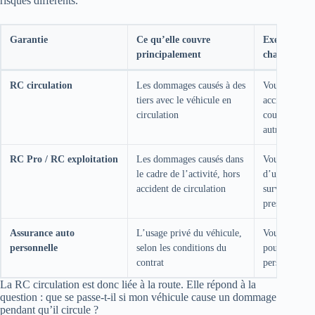
risques différents.
Garantie
Ce qu’elle couvre
Exemple po
principalement
chauffeur 
RC circulation
Les dommages causés à des
Vous provoq
tiers avec le véhicule en
accident pen
circulation
course et un
autre conduct
RC Pro / RC exploitation
Les dommages causés dans
Vous abîmez 
le cadre de l’activité, hors
d’un client o
accident de circulation
survient auto
prestation
Assurance auto
L’usage privé du véhicule,
Vous utilisez
personnelle
selon les conditions du
pour vos dép
contrat
personnels
La RC circulation est donc liée à la route. Elle répond à la
question : que se passe-t-il si mon véhicule cause un dommage
pendant qu’il circule ?