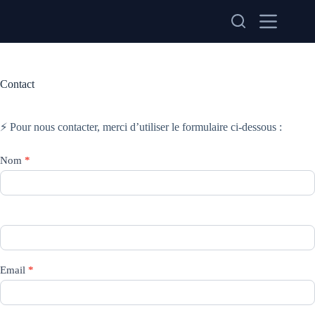
Passer
au
contenu
Contact
⚡ Pour nous contacter, merci d’utiliser le formulaire ci-dessous :
Contact
Nom
*
Us
Email
*