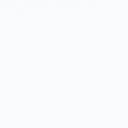
un projet d’investissement de 8,2 milliards d’euros pour
moderniser les aéroports parisiens entre 2027 et 2034. Pour
les chauffeurs VTC,…
Lire la suite
Roissy-
Orly
:
8,2
milliards
d’euros
de
travaux,
mais
quelle
place
pour
les
chauffeurs
VTC
?