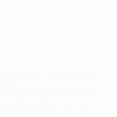
Vtc Bordeaux aéroport : une solution pratique pour tous vos
transferts
Se rendre à l’aéroport Bordeaux-Mérignac ou en revenir n’a
jamais été aussi simple grâce aux services de vtc bordeaux.
Pour un déplacement professionnel, des vacances ou pour
accueillir un proche, les solutions de transfert aéroport se
sont multipliées et adaptées…
Lire la suite
Vtc