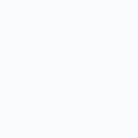
Chabé Limousine : histoire, flotte et services en 2026
Il y a des noms qui font partie du paysage du transport de
luxe français depuis si longtemps qu’on finit par les
confondre avec le secteur lui-même. Chabé Limousine est
de ceux-là. Fondé à Paris en 1921, le groupe est…
Lire la suite
Chabé
Limousine
:
histoire,
flotte
et
services
en
2026