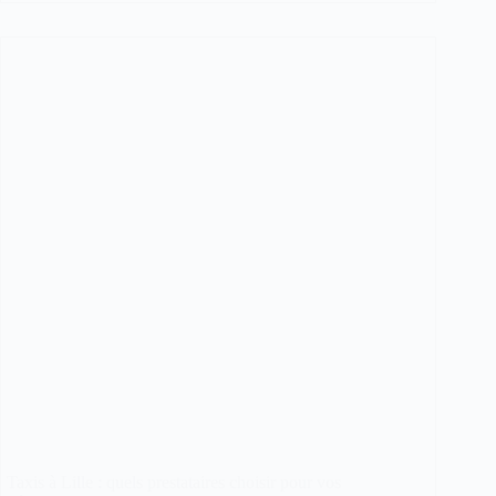
Bordeaux
aéroport
:
une
solution
pratique
pour
tous
vos
transferts
Taxis à Lille : quels prestataires choisir pour vos