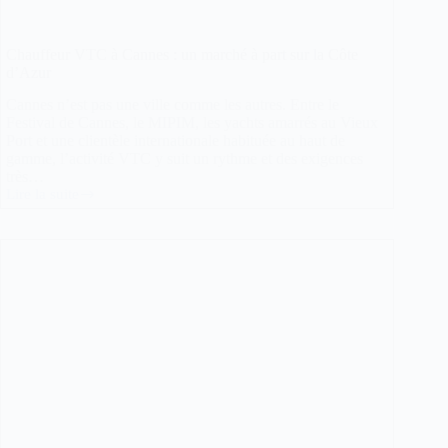
Chauffeur VTC à Cannes : un marché à part sur la Côte
d’Azur
Cannes n’est pas une ville comme les autres. Entre le
Festival de Cannes, le MIPIM, les yachts amarrés au Vieux
Port et une clientèle internationale habituée au haut de
gamme, l’activité VTC y suit un rythme et des exigences
très…
Lire la suite
Chauffeur
VTC
à
Cannes
:
un
marché
à
part
sur
la
Côte
d’Azur