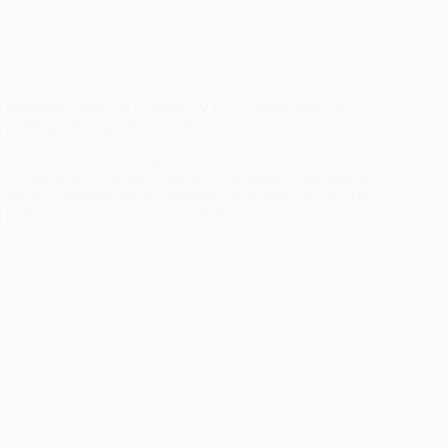
Pourquoi choisir un chauffeur VTC à Toulon pour vos
trajets privés et professionnels
Vous en avez assez de galérer pour trouver un taxi à Toulon
? Vous rêvez d’arriver à l’heure à vos rendez-vous sans le
stress du stationnement ? Imaginez un instant : un chauffeur
professionnel vous attend exactement où vous le…
Lire la suite
Pourquoi
choisir
un
chauffeur
VTC
à
Toulon
pour
vos
trajets
privés
et
professionnels