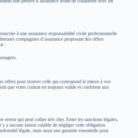
ssitent une preuve d’assurance avant de collaborer avec un
souscrire à une assurance responsabilité civile professionnelle
breuses compagnies d’assurance proposant des offres
t :
assagers.
s offres pour trouver celle qui correspond le mieux à vos
ent que votre contrat est toujours valide et conforme aux
erreur qui peut coûter très cher. Entre les sanctions légales,
 n’y a aucune raison valable de négliger cette obligation.
formité légale, mais aussi une garantie essentielle pour