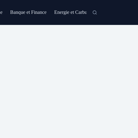
le
Banque et Finance
Energie et Carburant
Formation et Certi