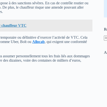
se à des sanctions sévères. En cas de contrôle routier ou
mp. De plus, le chauffeur risque une amende pouvant aller
s.
 chauffeur VTC
R
 temporaire ou définitive d’exercer l’activité de VTC. Cela
es comme Uber, Bolt ou
Allocab
, qui exigent une conformité
A
ré
A
vra assumer personnellement tous les frais liés aux dommages
 des dizaines, voire des centaines de milliers d’euros,