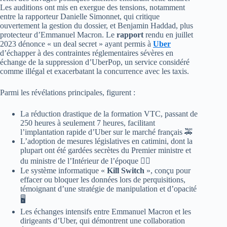
Les auditions ont mis en exergue des tensions, notamment
entre la rapporteur Danielle Simonnet, qui critique
ouvertement la gestion du dossier, et Benjamin Haddad, plus
protecteur d’Emmanuel Macron. Le
rapport
rendu en juillet
2023 dénonce « un deal secret » ayant permis à
Uber
d’échapper à des contraintes réglementaires sévères en
échange de la suppression d’UberPop, un service considéré
comme illégal et exacerbatant la concurrence avec les taxis.
Parmi les révélations principales, figurent :
La réduction drastique de la formation VTC, passant de
250 heures à seulement 7 heures, facilitant
l’implantation rapide d’Uber sur le marché français 🚕
L’adoption de mesures législatives en catimini, dont la
plupart ont été gardées secrètes du Premier ministre et
du ministre de l’Intérieur de l’époque 🕵️‍♂️
Le système informatique «
Kill Switch
», conçu pour
effacer ou bloquer les données lors de perquisitions,
témoignant d’une stratégie de manipulation et d’opacité
🖥️
Les échanges intensifs entre Emmanuel Macron et les
dirigeants d’Uber, qui démontrent une collaboration