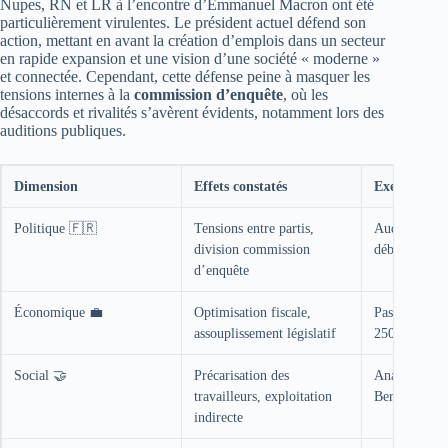
Nupes, RN et LR à l’encontre d’Emmanuel Macron ont été
particulièrement virulentes. Le président actuel défend son
action, mettant en avant la création d’emplois dans un secteur
en rapide expansion et une vision d’une société « moderne »
et connectée. Cependant, cette défense peine à masquer les
tensions internes à la
commission d’enquête
, où les
désaccords et rivalités s’avèrent évidents, notamment lors des
auditions publiques.
Dimension
Effets constatés
Exemples cl
Politique 🇫🇷
Tensions entre partis,
Auditions con
division commission
débats sur re
d’enquête
Économique 💼
Optimisation fiscale,
Passage for
assouplissement législatif
250h à 7h, ki
Social 🤝
Précarisation des
Analyse de 
travailleurs, exploitation
Bernard, fort
indirecte