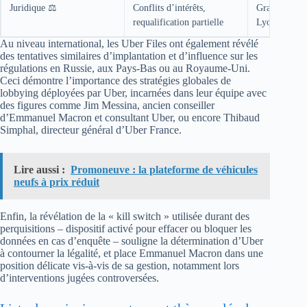
Juridique ⚖️
Conflits d’intérêts,
Granularité
requalification partielle
Lyon, rôle 
Au niveau international, les Uber Files ont également révélé
des tentatives similaires d’implantation et d’influence sur les
régulations en Russie, aux Pays-Bas ou au Royaume-Uni.
Ceci démontre l’importance des stratégies globales de
lobbying déployées par Uber, incarnées dans leur équipe avec
des figures comme Jim Messina, ancien conseiller
d’Emmanuel Macron et consultant Uber, ou encore Thibaud
Simphal, directeur général d’Uber France.
Lire aussi :
Promoneuve : la plateforme de véhicules
neufs à prix réduit
Enfin, la révélation de la « kill switch » utilisée durant des
perquisitions – dispositif activé pour effacer ou bloquer les
données en cas d’enquête – souligne la détermination d’Uber
à contourner la légalité, et place Emmanuel Macron dans une
position délicate vis-à-vis de sa gestion, notamment lors
d’interventions jugées controversées.