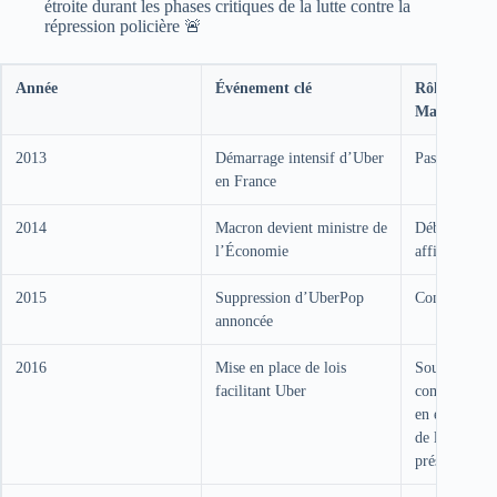
étroite durant les phases critiques de la lutte contre la
répression policière 🚨
Année
Événement clé
Rôle d’Emm
Macron
2013
Démarrage intensif d’Uber
Pas encore m
en France
2014
Macron devient ministre de
Début de la 
l’Économie
affirmée
2015
Suppression d’UberPop
Conclut un de
annoncée
2016
Mise en place de lois
Soutien actif
facilitant Uber
communicati
en échange d
de la compa
présidentiel