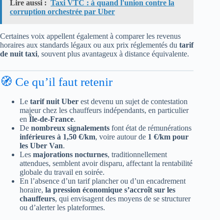
Lire aussi :
Taxi VTC : à quand l'union contre la
corruption orchestrée par Uber
Certaines voix appellent également à comparer les revenus
horaires aux standards légaux ou aux prix réglementés du
tarif
de nuit taxi
, souvent plus avantageux à distance équivalente.
🧭 Ce qu’il faut retenir
Le
tarif nuit Uber
est devenu un sujet de contestation
majeur chez les chauffeurs indépendants, en particulier
en
Île-de-France
.
De
nombreux signalements
font état de rémunérations
inférieures à 1,50 €/km
, voire autour de
1 €/km pour
les Uber Van
.
Les
majorations nocturnes
, traditionnellement
attendues, semblent avoir disparu, affectant la rentabilité
globale du travail en soirée.
En l’absence d’un tarif plancher ou d’un encadrement
horaire,
la pression économique s’accroît sur les
chauffeurs
, qui envisagent des moyens de se structurer
ou d’alerter les plateformes.