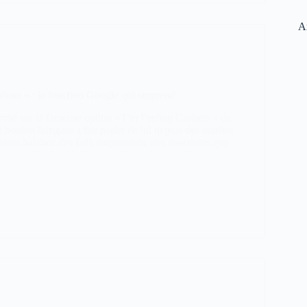
Ar
rious » : la fonction Google qui surprend
ombé sur la fameuse option « I’m Feeling Curious » de
 bouton intrigant a fait parler de lui depuis des années,
l vous balance des faits surprenants, des anecdotes que