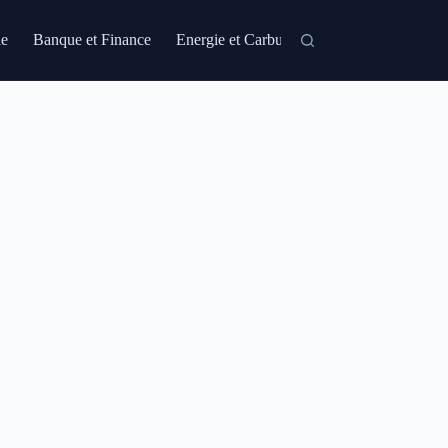
le
Banque et Finance
Energie et Carburant
Formation et Certi