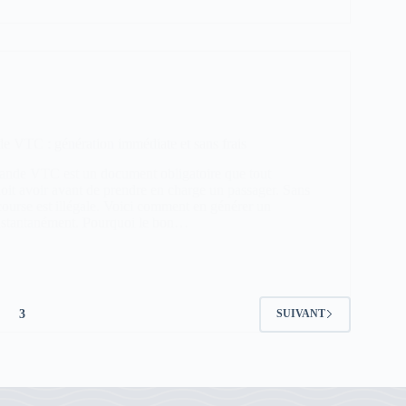
 VTC : génération immédiate et sans frais
nde VTC est un document obligatoire que tout
it avoir avant de prendre en charge un passager. Sans
course est illégale. Voici comment en générer un
instantanément. Pourquoi le bon…
3
SUIVANT