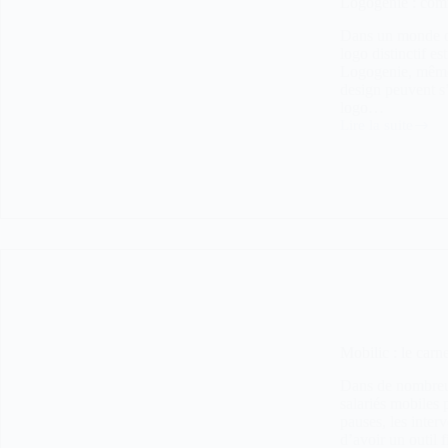
Logogenie : comm
Dans un monde où
logo distinctif es
Logogenie, même
design peuvent s’
logo…
Lire la suite
Logogenie
:
comment
créer
un
logo
unique
pour
votre
entreprise
Mobilic : le carn
Dans de nombreux
salariés mobiles p
pauses, les interv
d’avoir un outil 