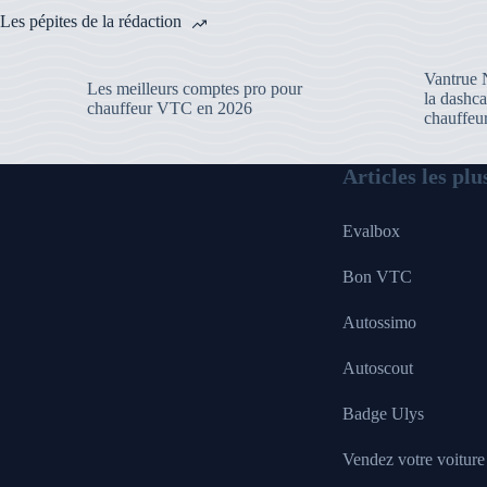
Les pépites de la rédaction
Vantrue N
Les meilleurs comptes pro pour
la dashca
chauffeur VTC en 2026
chauffe
Articles les plu
Evalbox
Bon VTC
Autossimo
Autoscout
Badge Ulys
Vendez votre voiture