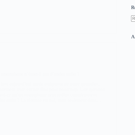
R
A
ré
A
 smartphone n’émet-il pas d’ondes radio ?
ont aujourd’hui partie intégrante de notre quotidien,
onnement reste encore flou pour beaucoup. Une question
: est-ce qu’un smartphone peut arrêter complètement
des radio ? La réponse est oui, mais seulement dans…