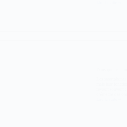
Lire la suite
Mobilic
:
le
carnet
numérique
de
suivi
du
temps
de
travail
Dans quel cas un
Les smartphones f
mais leur foncti
revient souvent 
d’émettre des on
Lire la suite
Dans
quel
cas
un
smartphone
n’émet-