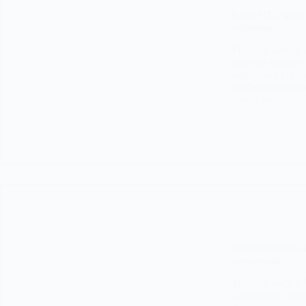
Logo VTC gratuit
entreprise
Dans un secteur a
logo vtc efficace
entreprises et ch
professionnalism
Lire la suite
Logo
VTC
gratuit
:
comment
créer
un
design
VTC
attractif
pour
votre
entreprise
Référencement si
performant
Dans un secteur 
s’intensifier, la 