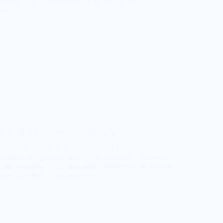
 capital. Chaque chauffeur VTC ou chauffeur privé sait
 site…
a visibilité de votre site VTC en ligne
u transport privé de plus en plus compétitif, posséder
professionnel optimisé pour le référencement est devenu
r tout chauffeur VTC souhaitant développer son activité
ome. En 2025, la visibilité en…