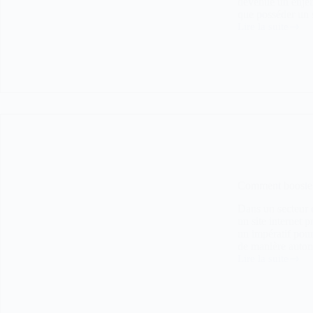
devenue un enjeu
que posséder un
Lire la suite
Référencement
site
VTC
:
5
pratiques
incontournables
pour
un
site
performant
Comment booster l
Dans un secteur d
un site internet 
un impératif pou
de manière auton
Lire la suite
Comment
booster
la
visibilité
de