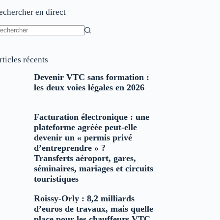
echercher en direct
ucun
sultat
rticles récents
Devenir VTC sans formation :
les deux voies légales en 2026
Facturation électronique : une
plateforme agréée peut-elle
devenir un « permis privé
d’entreprendre » ?
Transferts aéroport, gares,
séminaires, mariages et circuits
touristiques
Roissy-Orly : 8,2 milliards
d’euros de travaux, mais quelle
place pour les chauffeurs VTC