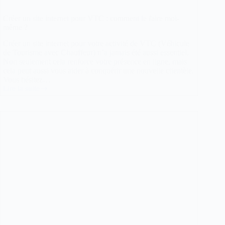
Créer un site internet pour VTC : comment le faire moi-
même ?
Créer un site internet pour votre activité de VTC (Véhicule
de Tourisme avec Chauffeur) n’a jamais été aussi essentiel.
Non seulement cela renforce votre présence en ligne, mais
cela peut aussi vous aider à conquérir une nouvelle clientèle.
Vous hésitez…
Lire la suite
Créer
un
site
internet
pour
VTC
:
comment
le
faire
moi-
même
?