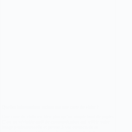
battre
la
concurrence
sur
Google
?
Quelles informations inclure sur une carte de visite ?
Une carte de visite est bien plus qu’un simple bout de papier.
C’est un véritable outil de communication qui reflète votre
image professionnelle et permet à vos contacts de se