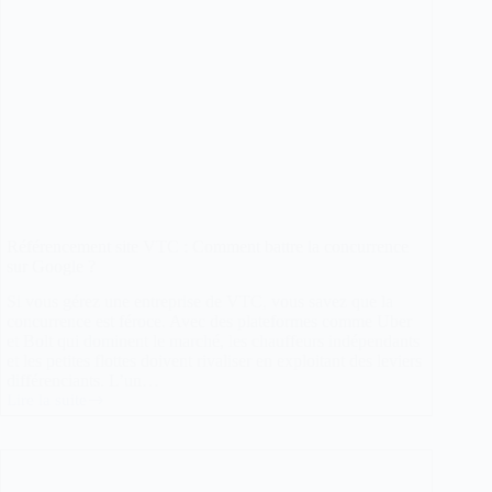
Référencement site VTC : Comment battre la concurrence
sur Google ?
Si vous gérez une entreprise de VTC, vous savez que la
concurrence est féroce. Avec des plateformes comme Uber
et Bolt qui dominent le marché, les chauffeurs indépendants
et les petites flottes doivent rivaliser en exploitant des leviers
différenciants. L’un…
Lire la suite
Référencement
site
VTC
:
Comment