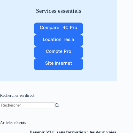
Services essentiels
Comparer RC Pro
Location Tesla
Compte Pro
Site Internet
Rechercher en direct
Aucun
résultat
Articles récents
Devenir VTC sans formation : les deux voies