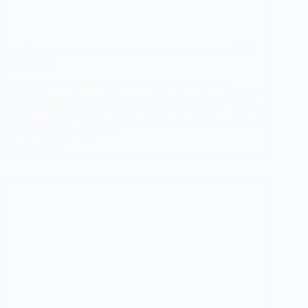
Loi Montagne : ce que doivent savoir les chauffeurs VTC
avant l’hiver
Chaque année, l’arrivée de l’hiver apporte son lot de
difficultés pour les conducteurs : routes glissantes, visibilité
réduite et conditions de circulation parfois extrêmes. Pour les
chauffeurs VTC, qui passent de longues heures au volant et
doivent garantir confort et…
Lire la suite
Loi
Montagne
:
ce
que
doivent
savoir
les
chauffeurs
VTC
avant
l’hiver