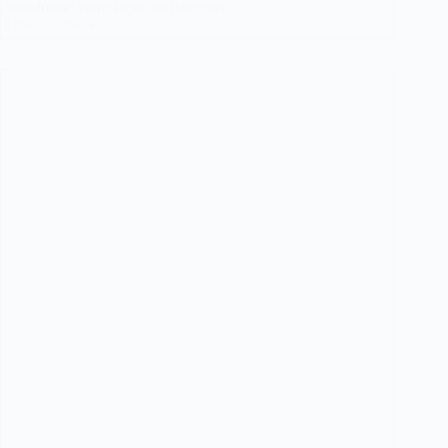
transforme votre façon de naviguer…
Lire la suite
Sytadin
:
Votre
Guide
Ultime
du
Trafic
à
Paris
en
Temps
Réel