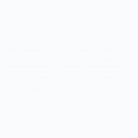
Vroomly révolutionne la gestion des garages automobiles
Dans le paysage concurrentiel de l’automobile, Vroomly
s’impose comme la solution incontournable pour moderniser
la gestion des ateliers de réparation. Depuis son lancement
en 2017, cette plateforme française transforme radicalement
le quotidien des professionnels de l’automobile. L’évolution
stratégique de Vroomly…
Lire la suite
Vroomly
révolutionne
la
gestion
des
garages
automobiles