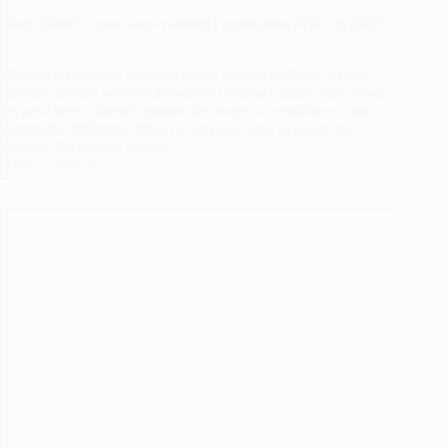
Avis Heetch : que vaut vraiment l’application VTC en 2025
?
Quand on cherche une alternative à Uber ou Bolt, le nom
Heetch revient souvent.Présentée comme l’application “cool
et pas chère”, Heetch promet des trajets accessibles et une
approche différente. Mais qu’en est-il dans la réalité du
terrain ?En tant qu’acteur…
Lire la suite
Avis
Heetch
:
que
vaut
vraiment
l’application
VTC
en
2025
?