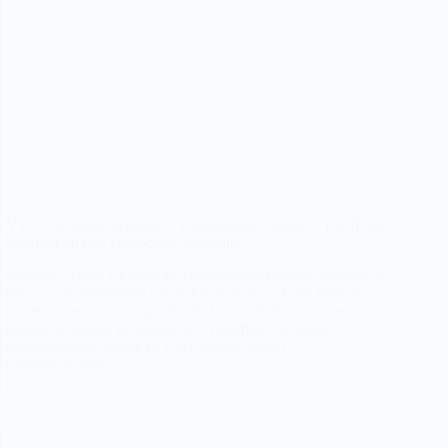
VTC : Le Statut Hybride « Entrepreneur Salarié » Est-Il une
Solution ou une Hypocrisie Juridique ?
Analyse : Uber, l’État et les coopératives comme Stairling au
cœur d’un compromis risqué Le secteur VTC en France
traverse une mutation profonde. L’arrivée de structures
comme Stairling, proposant aux chauffeurs le statut
d’entrepreneur salarié en CDI, suscite autant
d’enthousiasme…
Lire la suite
VTC
:
Le
Statut