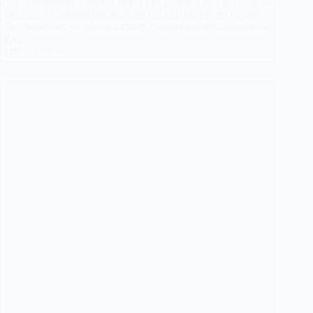
Sur la banquette arrière, l’odeur des gobelets de vin chaud se
mélange au parfum des touristes qui enchaînent les chalets.
De l’extérieur, on pourrait croire à une période d’abondance.
En…
Lire la suite
«
On
en
a
marre
d’être
contrôlés
trois
fois
par
jour
»
:
À
Strasbourg,
les
VTC
tire
la
sonnette
d’alarme