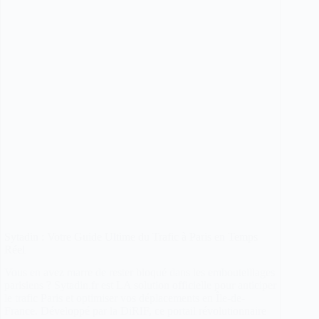
neiger
bientôt
?
Sytadin : Votre Guide Ultime du Trafic à Paris en Temps
Réel
Vous en avez marre de rester bloqué dans les embouteillages
parisiens ? Sytadin.fr est LA solution officielle pour anticiper
le trafic Paris et optimiser vos déplacements en Île-de-
France. Développé par la DiRIF, ce portail révolutionnaire