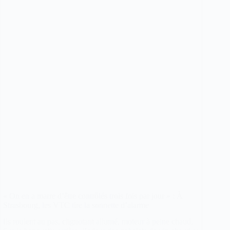
Hybride
«
Entrepreneur
Salarié
»
Est-
Il
une
Solution
ou
une
Hypocrisie
Juridique
?
« On en a marre d’être contrôlés trois fois par jour » : À
Strasbourg, les VTC tire la sonnette d’alarme
Ils roulent au pas, clignotant allumé, moteur à peine chaud.