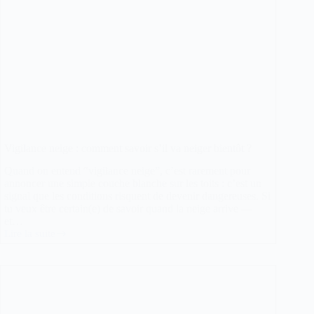
Vigilance neige : comment savoir s’il va neiger bientôt ?
Quand on entend “vigilance neige”, c’est rarement pour
annoncer une simple couche blanche sur les toits : c’est un
signal que les conditions risquent de devenir dangereuses. Si
tu veux être certain(e) de savoir quand la neige arrive —
et…
Lire la suite
Vigilance
neige
:
comment
savoir
s’il
va