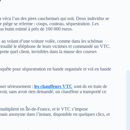
a vécu l’un des pires cauchemars qui soit. Deux individus se
 le piège se referme : coups, couteau, séquestration. Les
 un butin estimé à près de 100 000 euros.
ute au volant d’une voiture volée, comme dans les schémas
rouillé le téléphone de leurs victimes et commandé un VTC.
rte quel client, invisibles dans la masse des courses
 enquête pour séquestration en bande organisée et vol en bande
oser sérieusement :
les chauffeurs VTC
sont-ils en train de
savoir, sans avoir rien demandé, un chauffeur a transporté ce
 multiplient en Île-de-France, et le VTC s’impose
mais anonyme dans l’instant, disponible en quelques clics, et