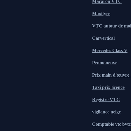
Macaron VTC
Maxityre
VTC autour de mo
Carvertical
Mercedes Class V
Promoneuve
Prix main d'œuvre 
Taxi prix licence
Registre VTC
vigilance neige
Comptable vtc bvtc