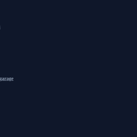
i
garage