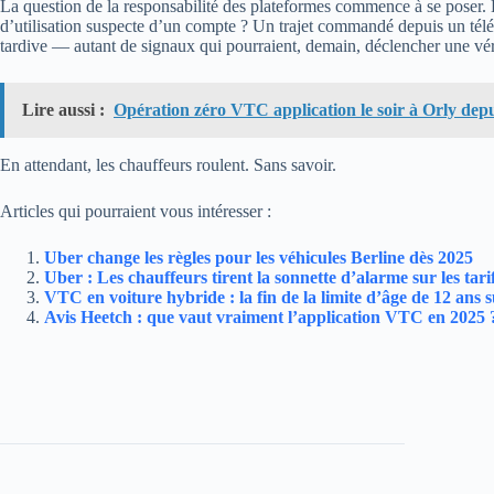
La question de la responsabilité des plateformes commence à se poser.
d’utilisation suspecte d’un compte ? Un trajet commandé depuis un télé
tardive — autant de signaux qui pourraient, demain, déclencher une vér
Lire aussi :
Opération zéro VTC application le soir à Orly dep
En attendant, les chauffeurs roulent. Sans savoir.
Articles qui pourraient vous intéresser :
Uber change les règles pour les véhicules Berline dès 2025
Uber : Les chauffeurs tirent la sonnette d’alarme sur les tari
VTC en voiture hybride : la fin de la limite d’âge de 12 ans 
Avis Heetch : que vaut vraiment l’application VTC en 2025 