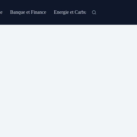
le
Banque et Finance
Energie et Carburant
Formation et Certi