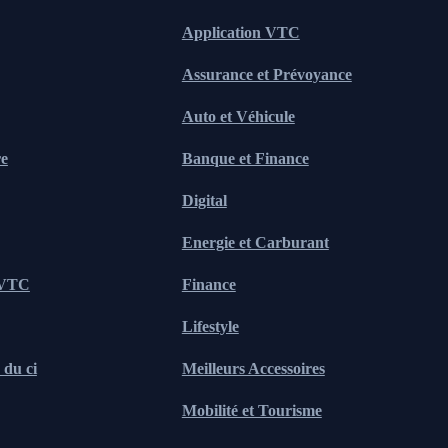
Application VTC
Assurance et Prévoyance
Auto et Véhicule
re
Banque et Finance
Digital
Energie et Carburant
 VTC
Finance
Lifestyle
du ci
Meilleurs Accessoires
Mobilité et Tourisme