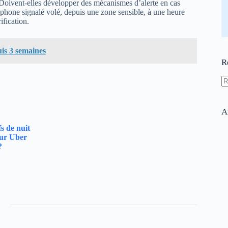
 Doivent-elles développer des mécanismes d’alerte en cas
phone signalé volé, depuis une zone sensible, à une heure
ification.
uis 3 semaines
R
A
ré
A
fs de nuit
sur Uber
?