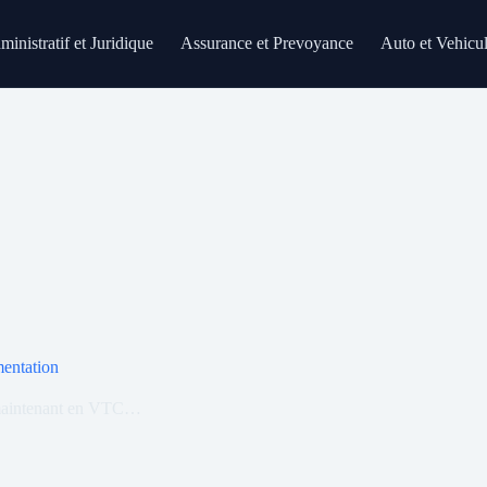
inistratif et Juridique
Assurance et Prevoyance
Auto et Vehicu
mentation
nt maintenant en VTC…