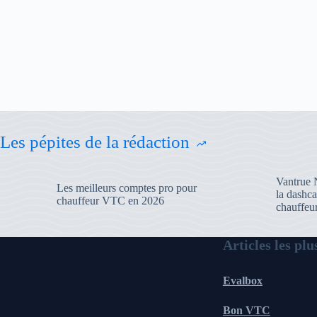
Les pépites de la rédaction
Vantrue N
Les meilleurs comptes pro pour
la dashca
chauffeur VTC en 2026
chauffe
Articles les plu
Evalbox
Bon VTC