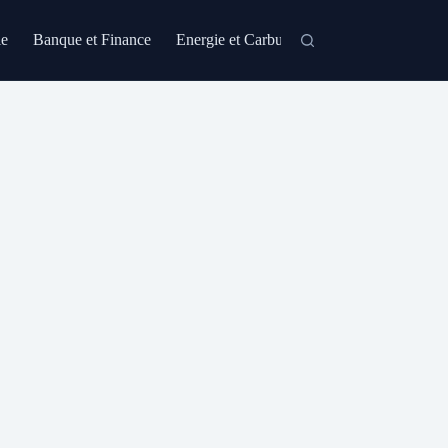
le
Banque et Finance
Energie et Carburant
Formation et Certi