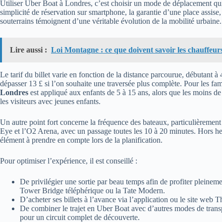
Utiliser Uber Boat à Londres, c’est choisir un mode de déplacement qui 
simplicité de réservation sur smartphone, la garantie d’une place assise, e
souterrains témoignent d’une véritable évolution de la mobilité urbaine.
Lire aussi :
Loi Montagne : ce que doivent savoir les chauffeu
Le tarif du billet varie en fonction de la distance parcourue, débutant à
dépasser 13 £ si l’on souhaite une traversée plus complète. Pour les fam
Londres
est appliqué aux enfants de 5 à 15 ans, alors que les moins d
les visiteurs avec jeunes enfants.
Un autre point fort concerne la fréquence des bateaux, particulièrement
Eye et l’O2 Arena, avec un passage toutes les 10 à 20 minutes. Hors heu
élément à prendre en compte lors de la planification.
Pour optimiser l’expérience, il est conseillé :
De privilégier une sortie par beau temps afin de profiter plein
Tower Bridge téléphérique ou la Tate Modern.
D’acheter ses billets à l’avance via l’application ou le site web T
De combiner le trajet en Uber Boat avec d’autres modes de trans
pour un circuit complet de découverte.