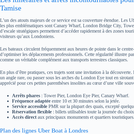
Tamise
L’un des atouts majeurs de ce service est sa couverture étendue. Les Ub
les plus emblématiques sont Canary Wharf, London Bridge City, Tower
d’escale stratégiques permettent d’accéder rapidement à des zones tourist
visiteurs qu’aux Londoniens.
Les bateaux circulent fréquemment aux heures de pointe dans le centre-vi
d’optimiser les déplacements professionnels. Cette régularité illustre p
comme un véritable complément aux transports terrestres classiques.
En plus d’être pratiques, ces trajets sont une invitation à la découvert
un angle rare, ou passer sous les arches du London Eye tout en sirotant 
apprécié pour ces petites parenthèses insolites au cœur d’une ville sou
Arrêts phares
: Tower Pier, London Eye Pier, Canary Wharf.
Fréquence adaptée
entre 10 et 30 minutes selon la jetée.
Service accessible
PMR sur la plupart des quais, excepté quelq
Réservation flexible
: billets utilisables toute la journée du choix
Accès direct
aux principaux monuments et quartiers touristiques
Plan des lignes Uber Boat à Londres