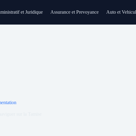
inistratif et Juridique
Assurance et Prevoyance
Auto et Vehicu
mentation
aviguer sur la Tamise