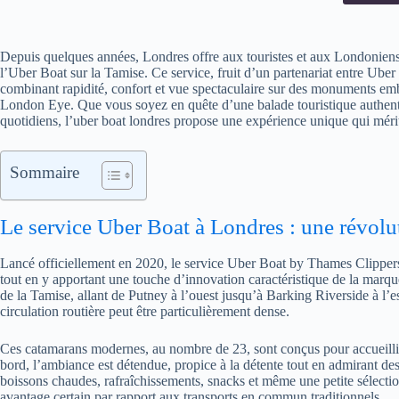
Depuis quelques années, Londres offre aux touristes et aux Londoniens 
l’Uber Boat sur la Tamise. Ce service, fruit d’un partenariat entre Uber 
combinant rapidité, confort et vue spectaculaire sur des monuments 
London Eye. Que vous soyez en quête d’une balade touristique authent
quotidiens, l’uber boat londres propose une expérience unique qui mérit
Sommaire
Le service Uber Boat à Londres : une révolu
Lancé officiellement en 2020, le service Uber Boat by Thames Clippers s
tout en y apportant une touche d’innovation caractéristique de la marqu
de la Tamise, allant de Putney à l’ouest jusqu’à Barking Riverside à l’est
circulation routière peut être particulièrement dense.
Ces catamarans modernes, au nombre de 23, sont conçus pour accueillir
bord, l’ambiance est détendue, propice à la détente tout en admirant d
boissons chaudes, rafraîchissements, snacks et même une petite sélectio
avantage certain par rapport aux transports en commun traditionnels.