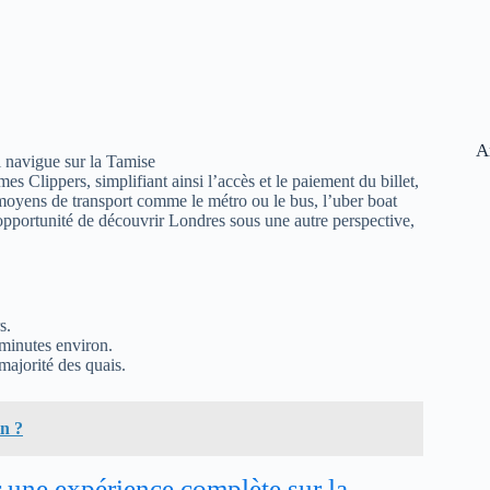
A
 navigue sur la Tamise
mes Clippers, simplifiant ainsi l’accès et le paiement du billet,
 moyens de transport comme le métro ou le bus, l’uber boat
 opportunité de découvrir Londres sous une autre perspective,
s.
 minutes environ.
majorité des quais.
n ?
r une expérience complète sur la