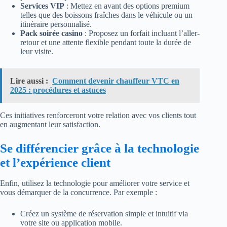
Services VIP
: Mettez en avant des options premium
telles que des boissons fraîches dans le véhicule ou un
itinéraire personnalisé.
Pack soirée casino
: Proposez un forfait incluant l’aller-
retour et une attente flexible pendant toute la durée de
leur visite.
Lire aussi :
Comment devenir chauffeur VTC en
2025 : procédures et astuces
Ces initiatives renforceront votre relation avec vos clients tout
en augmentant leur satisfaction.
Se différencier grâce à la technologie
et l’expérience client
Enfin, utilisez la technologie pour améliorer votre service et
vous démarquer de la concurrence. Par exemple :
Créez un système de réservation simple et intuitif via
votre site ou application mobile.