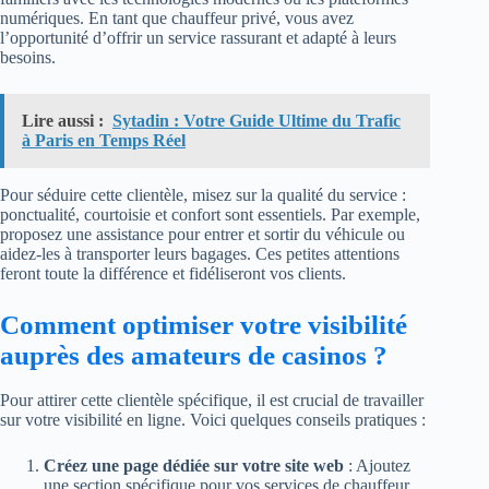
numériques. En tant que chauffeur privé, vous avez
l’opportunité d’offrir un service rassurant et adapté à leurs
besoins.
Lire aussi :
Sytadin : Votre Guide Ultime du Trafic
à Paris en Temps Réel
Pour séduire cette clientèle, misez sur la qualité du service :
ponctualité, courtoisie et confort sont essentiels. Par exemple,
proposez une assistance pour entrer et sortir du véhicule ou
aidez-les à transporter leurs bagages. Ces petites attentions
feront toute la différence et fidéliseront vos clients.
Comment optimiser votre visibilité
auprès des amateurs de casinos ?
Pour attirer cette clientèle spécifique, il est crucial de travailler
sur votre visibilité en ligne. Voici quelques conseils pratiques :
Créez une page dédiée sur votre site web
: Ajoutez
une section spécifique pour vos services de chauffeur