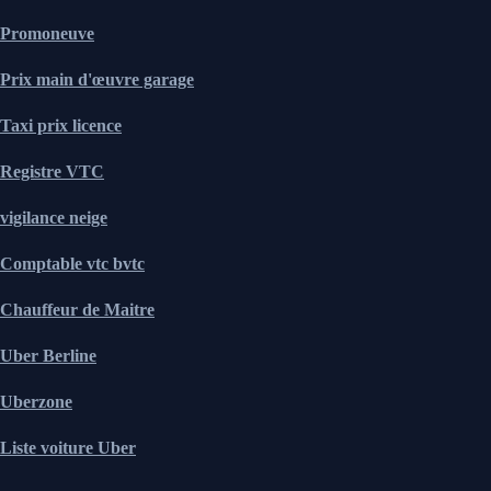
Promoneuve
Prix main d'œuvre garage
Taxi prix licence
Registre VTC
vigilance neige
Comptable vtc bvtc
Chauffeur de Maitre
Uber Berline
Uberzone
Liste voiture Uber