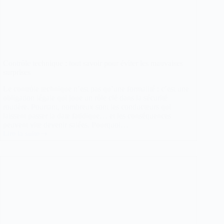
Contrôle technique : tout savoir pour éviter les mauvaises
surprises
Le contrôle technique n’est pas qu’une formalité : c’est une
obligation légale qui joue un rôle clé dans la sécurité
routière. Pourtant, nombreux sont les conducteurs qui
laissent passer la date fatidique… et les conséquences
peuvent vite devenir salées. Pourquoi…
Lire la suite
Contrôle
technique
:
tout
savoir
pour
éviter
les
mauvaises
surprises