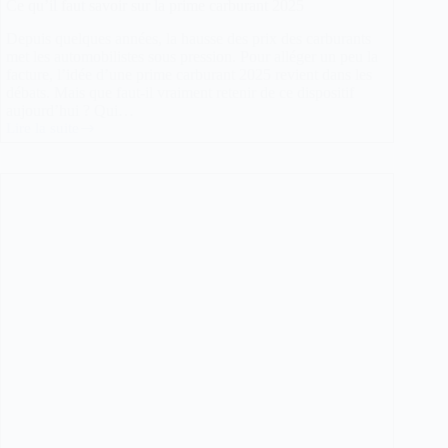
Ce qu’il faut savoir sur la prime carburant 2025
Depuis quelques années, la hausse des prix des carburants
met les automobilistes sous pression. Pour alléger un peu la
facture, l’idée d’une prime carburant 2025 revient dans les
débats. Mais que faut-il vraiment retenir de ce dispositif
aujourd’hui ? Qui…
Lire la suite
Ce
qu’il
faut
savoir
sur
la
prime
carburant
2025