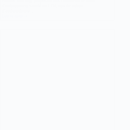
comme Stairling, proposant aux chauffeurs le statut
d’entrepreneur salarié en CDI, suscite autant
d’enthousiasme…
Lire la suite
VTC
:
Le
Statut
Hybride
«
Entrepreneur
Salarié
»
Est-
Il
une
Solution
ou
une
Hypocrisie
Juridique
?