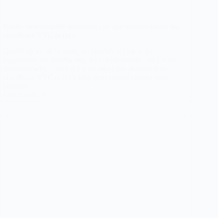
Rouler sans contrôle technique : ce que doivent savoir les
chauffeurs VTC et taxis
Quand on vit de la route, on connaît par cœur les
assurances, les plateformes, les clients pressés, les PV de
stationnement… mais il y a un point que beaucoup de
chauffeurs VTC et taxis négligent encore : rouler sans
contrôle…
Lire la suite
Rouler
sans
contrôle
technique
:
ce
que
doivent
savoir
les
chauffeurs
VTC
et
taxis