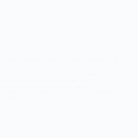
Comment justifier frais kilométrique impôt : chauffeurs VTC
/ Taxi
Vous vous demandez comment justifier vos frais
kilométriques pour l’impôt en tant que chauffeur VTC ou
chauffeur de taxi ? Vous êtes au bon endroit. On va
décortiquer ça ensemble, pas à pas — et je vous promets,
avec un…
Lire la suite
Comment
justifier
frais
kilométrique
impôt
:
chauffeurs