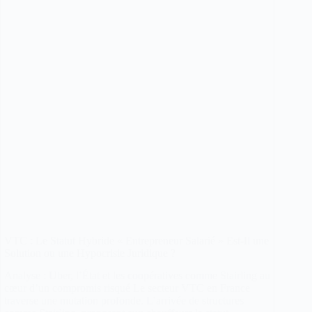
+
Guide
VTC : Le Statut Hybride « Entrepreneur Salarié » Est-Il une
Solution ou une Hypocrisie Juridique ?
Analyse : Uber, l’État et les coopératives comme Stairling au
cœur d’un compromis risqué Le secteur VTC en France
traverse une mutation profonde. L’arrivée de structures