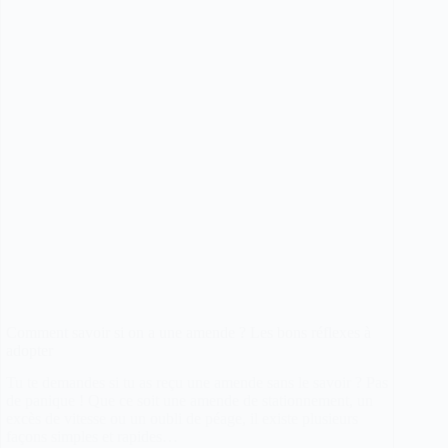
VTC
/
Taxi
Comment savoir si on a une amende ? Les bons réflexes à
adopter
Tu te demandes si tu as reçu une amende sans le savoir ? Pas
de panique ! Que ce soit une amende de stationnement, un
excès de vitesse ou un oubli de péage, il existe plusieurs
façons simples et rapides…