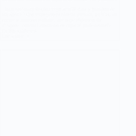
Vous envisagez de créer votre activité dans le transport de
voyageurs ? Que votre projet concerne les taxis, les VTC ou
encore le transport sanitaire, une étape réglementaire
s’impose : obtenir l’attestation de capacité professionnelle.
Ce titre valide vos…
Lire la suite
Obtenir
son
attestation
de
capacité
de
transport
de
personnes