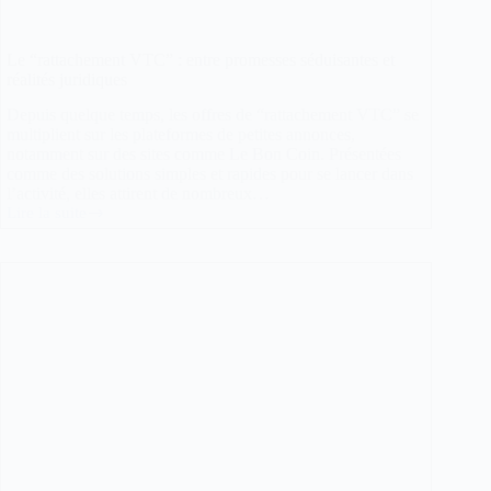
Le “rattachement VTC” : entre promesses séduisantes et
réalités juridiques
Depuis quelque temps, les offres de “rattachement VTC” se
multiplient sur les plateformes de petites annonces,
notamment sur des sites comme Le Bon Coin. Présentées
comme des solutions simples et rapides pour se lancer dans
l’activité, elles attirent de nombreux…
Lire la suite
Le
“rattachement
VTC”
:
entre
promesses
séduisantes
et
réalités
juridiques