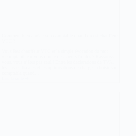
Comment bien choisir son comptable quand on est chauffeur
VTC ?
Vous êtes chauffeur VTC et la simple évocation du mot
« comptabilité » vous donne des sueurs froides ? Rassurez-
vous, vous n’êtes pas seul ! Entre les déclarations de TVA,
les liasses fiscales et les optimisations de charges, choisir son
comptable quand…
Lire la suite
Comment
bien
choisir
son
comptable
quand
on
est
chauffeur
VTC
?