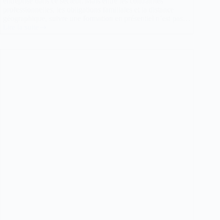
entreprise dans ce secteur. Mais entre les contraintes
professionnelles, les obligations familiales et la distance
géographique, suivre une formation en présentiel n’est pas…
Lire la suite
Capacité
de
transport
:
la
formation
en
ligne
est-
elle
faite
pour
votre
profil
?