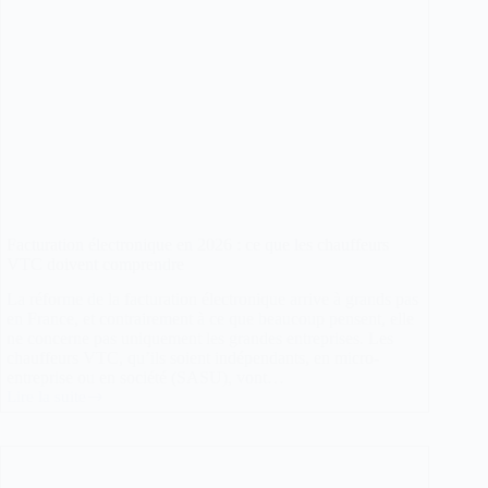
Facturation électronique en 2026 : ce que les chauffeurs
VTC doivent comprendre
La réforme de la facturation électronique arrive à grands pas
en France, et contrairement à ce que beaucoup pensent, elle
ne concerne pas uniquement les grandes entreprises. Les
chauffeurs VTC, qu’ils soient indépendants, en micro-
entreprise ou en société (SASU), vont…
Lire la suite
Facturation
électronique
en
2026
: