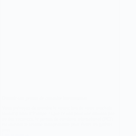
et
dérogations
en
place
depuis
2025
Obtenir son permis de conduire international
Vous prévoyez de prendre le volant lors de votre prochain
road-trip hors d’Europe ? Que ce soit pour une mission pro
ou des vacances, le permis de conduire international (PCI)
est souvent le sésame indispensable pour éviter les galères
avec…
Lire la suite