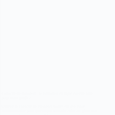
ce
que
les
chauffeurs
VTC
doivent
comprendre
Capacité de transport : la formation en ligne est-elle faite
pour votre profil ?
Obtenir la capacité de transport routier est une étape
incontournable pour quiconque souhaite créer ou gérer une