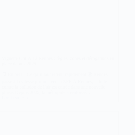
Vignette Crit’Air à Rennes : règles, zones et dérogations en
place depuis 2025
🧾 En bref – Ce qu’il faut retenir rapidement 🌍 Rennes
passe à la vitesse propre avec la ZFE À Rennes, la lutte
contre la pollution de l’air est entrée dans une nouvelle
phase. Depuis 2025, la métropole a renforcé…
Lire la suite
Vignette
Crit’Air
à
Rennes
:
règles,
zones