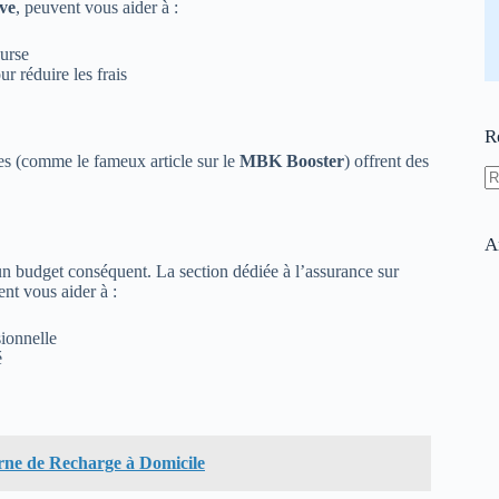
ve
, peuvent vous aider à :
ourse
 réduire les frais
R
ues (comme le fameux article sur le
MBK Booster
) offrent des
A
ré
A
n budget conséquent. La section dédiée à l’assurance sur
nt vous aider à :
sionnelle
é
Borne de Recharge à Domicile