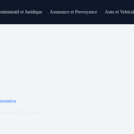
inistratif et Juridique
Assurance et Prevoyance
Auto et Vehicu
mentation
hauffeurs VTC et taxis