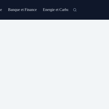
le
Banque et Finance
Energie et Carburant
Formation et Certi