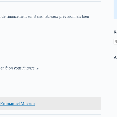
ns de financement sur 3 ans, tableaux prévisionnels bien
R
A
ré
A
t là on vous finance. »
 de Emmanuel Macron