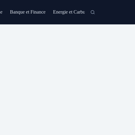
le
Banque et Finance
Energie et Carburant
Formation et Certi