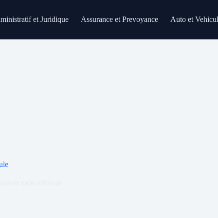
inistratif et Juridique
Assurance et Prevoyance
Auto et Vehicu
ule
nancer mon véhicule