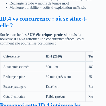
Recharge rapide = moins de temps mort
Meilleure durabilité = coûts d’exploitation maîtrisés
ID.4 vs concurrence : où se situe-t-
elle ?
Sur le marché des
SUV électriques professionnels
, la
nouvelle ID.4 va affronter une concurrence féroce. Voici
comment elle pourrait se positionner :
Critère Pro
ID.4 (2026)
Tesla Model
Autonomie estimée
500+ km
480 km
Recharge rapide
30 min (prévision)
25 min
Espace passagers
Excellent
Bon
Coût d’entretien
Faible (prévu)
Moyen
Pourquoi cette ID.4 intéresse les