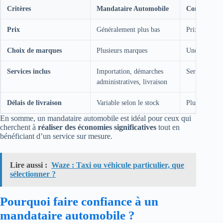
Critères
Mandataire Automobile
Concessionn
Prix
Généralement plus bas
Prix catalog
Choix de marques
Plusieurs marques
Une seule m
Services inclus
Importation, démarches
Services clas
administratives, livraison
Délais de livraison
Variable selon le stock
Plus rapide s
En somme, un mandataire automobile est idéal pour ceux qui
cherchent à
réaliser des économies significatives
tout en
bénéficiant d’un service sur mesure.
Lire aussi :
Waze : Taxi ou véhicule particulier, que
sélectionner ?
Pourquoi faire confiance à un
mandataire automobile ?