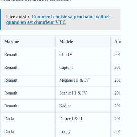
Lire aussi :
Comment choisir sa prochaine voiture
quand on est chauffeur VTC
Marque
Modèle
Années de p
Renault
Clio IV
2012-2019
Renault
Captur I
2013-2020
Renault
Mégane III & IV
2012-2016 (I
Renault
Scénic III & IV
2012-2016 (I
Renault
Kadjar
2015-2019
Dacia
Duster I & II
2013-2017 (I
Dacia
Lodgy
2012-2017