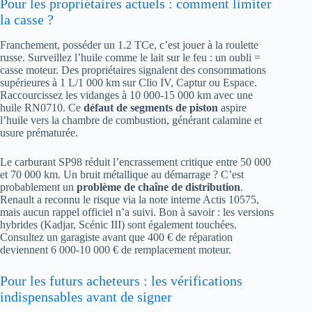
Pour les propriétaires actuels : comment limiter
la casse ?
Franchement, posséder un 1.2 TCe, c’est jouer à la roulette
russe. Surveillez l’huile comme le lait sur le feu : un oubli =
casse moteur. Des propriétaires signalent des consommations
supérieures à 1 L/1 000 km sur Clio IV, Captur ou Espace.
Raccourcissez les vidanges à 10 000-15 000 km avec une
huile RN0710. Ce
défaut de segments de piston
aspire
l’huile vers la chambre de combustion, générant calamine et
usure prématurée.
Le carburant SP98 réduit l’encrassement critique entre 50 000
et 70 000 km. Un bruit métallique au démarrage ? C’est
probablement un
problème de chaîne de distribution
.
Renault a reconnu le risque via la note interne Actis 10575,
mais aucun rappel officiel n’a suivi. Bon à savoir : les versions
hybrides (Kadjar, Scénic III) sont également touchées.
Consultez un garagiste avant que 400 € de réparation
deviennent 6 000-10 000 € de remplacement moteur.
Pour les futurs acheteurs : les vérifications
indispensables avant de signer