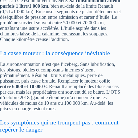
Ce 1.2 TCe est un buveur invétéré.
Sa consommation atteint
parfois 1 litre/1 000 km
, bien au-delà de la limite Renault
(0,5 L/1 000 km). En cause : segments de piston défectueux et
déséquilibre de pression entre admission et carter d’huile. Le
problème survient souvent entre 50 000 et 70 000 km,
entraînant une usure accélérée. L’huile aspirée dans les
chambres laisse de la calamine, encrassant les soupapes.
Chaque kilomètre creuse l’addition.
La casse moteur : la conséquence inévitable
La surconsommation n’est que l’iceberg. Sans lubrification,
les pistons, bielles et composants internes s’usent
prématurément. Résultat : bruits métalliques, perte de
puissance, puis casse brutale. Remplacer le moteur
coûte
entre 6 000 et 10 000 €
. Renault a remplacé des blocs au cas
par cas, mais les propriétaires ont souvent dû se battre. L’OTS
d’octobre 2018 (garantie étendue) n’a concerné que les
véhicules de moins de 10 ans ou 100 000 km. Au-delà, les
prises en charge restent rares.
Les symptômes qui ne trompent pas : comment
repérer le danger