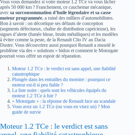
Vous vous demandez si votre moteur 1.2 TCe va vous lâcher
après 50 000 km ? Franchement, ce cauchemar mécanique,
avec
sa surconsommation d’huile légendaire et sa casse
moteur programmée
, a ruiné des milliers d’automobilistes.
Bon à savoir : on décortique ses défauts de conception
(segments défectueux, chaîne de distribution capricieuse), les
signes d’alerte (fumée bleue, bruits métalliques) et les modèles
à éviter comme la peste, de la Renault Clio IV au Dacia
Duster. Vous découvrirez aussi pourquoi Renault a muselé le
problème via des « solutions » bidon et comment le Motorgate
pourrait vous offrir un espoir de réparation.
Moteur 1.2 TCe : le verdict est sans appel, une fiabilité
catastrophique
Plongée dans les entrailles du monstre : pourquoi ce
moteur est-il si peu fiable ?
La liste noire : quels sont les véhicules équipés du
moteur 1.2 TCe à fuir ?
« Motorgate » : la réponse de Renault face au scandale
Vous avez un 1.2 TCe (ou vous en visez un) ? Mon
guide de survie
Moteur 1.2 TCe : le verdict est sans
appel, une fiabilité catastrophique