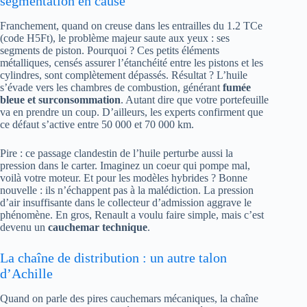
segmentation en cause
Franchement, quand on creuse dans les entrailles du 1.2 TCe
(code H5Ft), le problème majeur saute aux yeux : ses
segments de piston. Pourquoi ? Ces petits éléments
métalliques, censés assurer l’étanchéité entre les pistons et les
cylindres, sont complètement dépassés. Résultat ? L’huile
s’évade vers les chambres de combustion, générant
fumée
bleue et surconsommation
. Autant dire que votre portefeuille
va en prendre un coup. D’ailleurs, les experts confirment que
ce défaut s’active entre 50 000 et 70 000 km.
Pire : ce passage clandestin de l’huile perturbe aussi la
pression dans le carter. Imaginez un coeur qui pompe mal,
voilà votre moteur. Et pour les modèles hybrides ? Bonne
nouvelle : ils n’échappent pas à la malédiction. La pression
d’air insuffisante dans le collecteur d’admission aggrave le
phénomène. En gros, Renault a voulu faire simple, mais c’est
devenu un
cauchemar technique
.
La chaîne de distribution : un autre talon
d’Achille
Quand on parle des pires cauchemars mécaniques, la chaîne