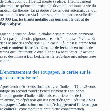
de distribution du TCe 1.2 mérite sa place. Théoriquement
plus robuste qu’une courroie, elle devrait durer toute la vie du
moteur. En théorie. En pratique ? Le tendeur automatique, qui
maintient la tension via la pression d’huile, part en vrille dès
30 000 km,
les bruits métalliques signalent le début de
l’apocalypse
.
Quand la tension lâche, la chaîne danse n’importe comment.
C’est pas joli à voir : pignons usés, chaîne qui se décale… Et
dans le pire des scénarios ? Elle casse. Là, c’est le drame total
:
votre moteur transformé en tas de ferraille
en moins de
temps qu’il faut pour le dire. Renault a beau jouer l’élastique
avec des mises à jour logicielles, le problème mécanique reste
entier.
L’encrassement des soupapes, la cerise sur le
gâteau empoisonné
Après avoir détruit vos finances avec l’huile, le TCe 1.2 vous
inflige un second round : l’encrassement des soupapes.
Chaque goutte d’huile brûlée laisse derrière elle de la
calamine, ce dépôt noir qui n’a rien d’élégant. Résultat ?
Vos
soupapes d’admission comme d’échappement finissent par
se coincer
. Votre moteur ralentit, votre consommation