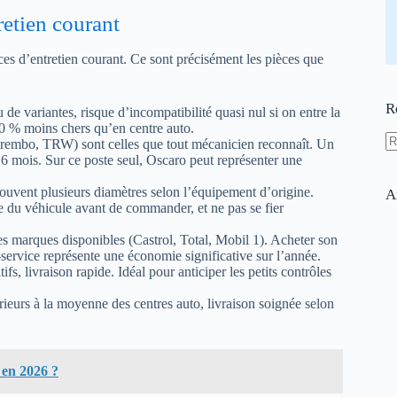
retien courant
ces d’entretien courant. Ce sont précisément les pièces que
R
u de variantes, risque d’incompatibilité quasi nul si on entre la
60 % moins chers qu’en centre auto.
Brembo, TRW) sont celles que tout mécanicien reconnaît. Un
A
à 6 mois. Sur ce poste seul, Oscaro peut représenter une
ré
e souvent plusieurs diamètres selon l’équipement d’origine.
A
ue du véhicule avant de commander, et ne pas se fier
des marques disponibles (Castrol, Total, Mobil 1). Acheter son
-service représente une économie significative sur l’année.
ifs, livraison rapide. Idéal pour anticiper les petits contrôles
érieurs à la moyenne des centres auto, livraison soignée selon
 en 2026 ?