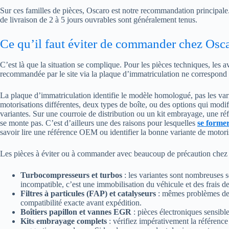
Sur ces familles de pièces, Oscaro est notre recommandation principale. 
de livraison de 2 à 5 jours ouvrables sont généralement tenus.
Ce qu’il faut éviter de commander chez Osc
C’est là que la situation se complique. Pour les pièces techniques, les av
recommandée par le site via la plaque d’immatriculation ne correspond p
La plaque d’immatriculation identifie le modèle homologué, pas les vari
motorisations différentes, deux types de boîte, ou des options qui modif
variantes. Sur une courroie de distribution ou un kit embrayage, une réf
se monte pas. C’est d’ailleurs une des raisons pour lesquelles
se forme
savoir lire une référence OEM ou identifier la bonne variante de motoris
Les pièces à éviter ou à commander avec beaucoup de précaution chez
Turbocompresseurs et turbos
: les variantes sont nombreuses s
incompatible, c’est une immobilisation du véhicule et des frais de
Filtres à particules (FAP) et catalyseurs
: mêmes problèmes de v
compatibilité exacte avant expédition.
Boîtiers papillon et vannes EGR
: pièces électroniques sensibl
Kits embrayage complets
: vérifiez impérativement la référenc