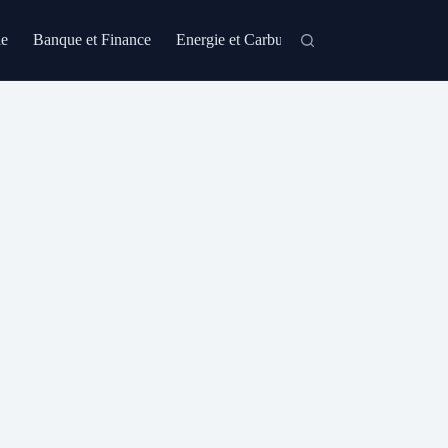
le
Banque et Finance
Energie et Carburant
Formation et Certi