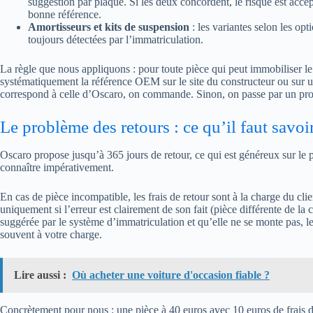
suggestion par plaque. Si les deux concordent, le risque est acc
bonne référence.
Amortisseurs et kits de suspension
: les variantes selon les opt
toujours détectées par l’immatriculation.
La règle que nous appliquons : pour toute pièce qui peut immobiliser le 
systématiquement la référence OEM sur le site du constructeur ou sur
correspond à celle d’Oscaro, on commande. Sinon, on passe par un pro
Le problème des retours : ce qu’il faut sav
Oscaro propose jusqu’à 365 jours de retour, ce qui est généreux sur le p
connaître impérativement.
En cas de pièce incompatible, les frais de retour sont à la charge du cli
uniquement si l’erreur est clairement de son fait (pièce différente de la
suggérée par le système d’immatriculation et qu’elle ne se monte pas, le
souvent à votre charge.
Lire aussi :
Où acheter une voiture d'occasion fiable ?
Concrètement pour nous : une pièce à 40 euros avec 10 euros de frais de 