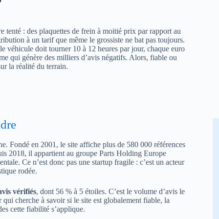
e tenté : des plaquettes de frein à moitié prix par rapport au
tribution à un tarif que même le grossiste ne bat pas toujours.
e véhicule doit tourner 10 à 12 heures par jour, chaque euro
e qui génère des milliers d’avis négatifs. Alors, fiable ou
r la réalité du terrain.
ndre
gne. Fondé en 2001, le site affiche plus de 580 000 références
uis 2018, il appartient au groupe Parts Holding Europe
tale. Ce n’est donc pas une startup fragile : c’est un acteur
stique rodée.
vis vérifiés
, dont 56 % à 5 étoiles. C’est le volume d’avis le
qui cherche à savoir si le site est globalement fiable, la
 cette fiabilité s’applique.