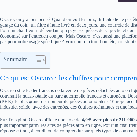
Oscaro, on y a tous pensé. Quand on voit les prix, difficile de ne pas êtr
garage du coin, un filtre à huile livré en deux jours, une courroie de dis
Pour un chauffeur indépendant qui paye ses pièces de sa poche et dont l
économisé sur l’entretien compte. Mais Oscaro, c’est aussi une plateform
pas pour notre usage spécifique ? Voici notre retour honnête, construit su
Sommaire
Ce qu’est Oscaro : les chiffres pour compre
Oscaro est le leader français de la vente de pièces détachées auto en li
couvrant la quasi-totalité du parc automobile français et européen. Dep
(PHE), le plus grand distributeur de pièces automobiles d’Europe occiden
industriel solide, avec des entrepôts, des équipes techniques et une logi
Sur Trustpilot, Oscaro affiche une note de
4,0/5 avec plus de 211 000 a
plus important parmi les sites de pièces auto en ligne. Pour un chauffeur 
réponse est oui, à condition de comprendre sur quels types de commandes