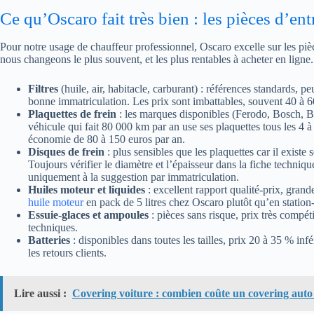
Ce qu’Oscaro fait très bien : les pièces d’ent
Pour notre usage de chauffeur professionnel, Oscaro excelle sur les piè
nous changeons le plus souvent, et les plus rentables à acheter en ligne.
Filtres
(huile, air, habitacle, carburant) : références standards, pe
bonne immatriculation. Les prix sont imbattables, souvent 40 à 
Plaquettes de frein
: les marques disponibles (Ferodo, Bosch, 
véhicule qui fait 80 000 km par an use ses plaquettes tous les 4 
économie de 80 à 150 euros par an.
Disques de frein
: plus sensibles que les plaquettes car il exist
Toujours vérifier le diamètre et l’épaisseur dans la fiche techniq
uniquement à la suggestion par immatriculation.
Huiles moteur et liquides
: excellent rapport qualité-prix, gran
huile moteur
en pack de 5 litres chez Oscaro plutôt qu’en station
Essuie-glaces et ampoules
: pièces sans risque, prix très compétit
techniques.
Batteries
: disponibles dans toutes les tailles, prix 20 à 35 % inf
les retours clients.
Lire aussi :
Covering voiture : combien coûte un covering auto