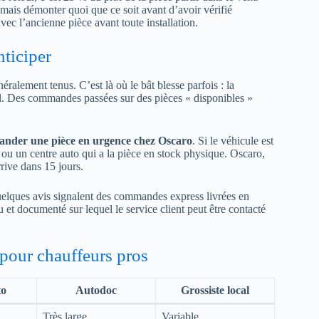
amais démonter quoi que ce soit avant d’avoir vérifié
ec l’ancienne pièce avant toute installation.
nticiper
néralement tenus. C’est là où le bât blesse parfois : la
réel. Des commandes passées sur des pièces « disponibles »
nder une pièce en urgence chez Oscaro
. Si le véhicule est
l ou un centre auto qui a la pièce en stock physique. Oscaro,
rive dans 15 jours.
Quelques avis signalent des commandes express livrées en
et documenté sur lequel le service client peut être contacté
 pour chauffeurs pros
to
Autodoc
Grossiste local
Très large
Variable