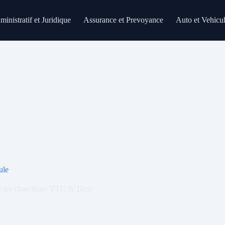
inistratif et Juridique
Assurance et Prevoyance
Auto et Vehicu
ule
ur les chauffeurs VTC & Taxis