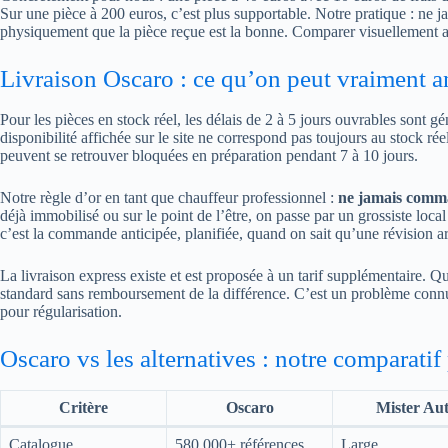
Sur une pièce à 200 euros, c’est plus supportable. Notre pratique : ne j
physiquement que la pièce reçue est la bonne. Comparer visuellement av
Livraison Oscaro : ce qu’on peut vraiment a
Pour les pièces en stock réel, les délais de 2 à 5 jours ouvrables sont gé
disponibilité affichée sur le site ne correspond pas toujours au stock 
peuvent se retrouver bloquées en préparation pendant 7 à 10 jours.
Notre règle d’or en tant que chauffeur professionnel :
ne jamais comma
déjà immobilisé ou sur le point de l’être, on passe par un grossiste loca
c’est la commande anticipée, planifiée, quand on sait qu’une révision ar
La livraison express existe et est proposée à un tarif supplémentaire. 
standard sans remboursement de la différence. C’est un problème connu 
pour régularisation.
Oscaro vs les alternatives : notre comparatif
Critère
Oscaro
Mister Au
Catalogue
580 000+ références
Large