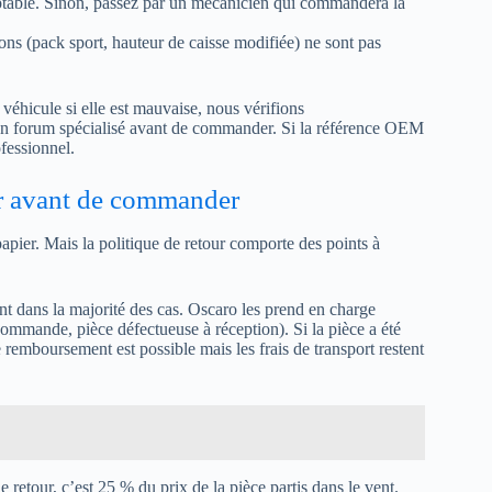
eptable. Sinon, passez par un mécanicien qui commandera la
ions (pack sport, hauteur de caisse modifiée) ne sont pas
véhicule si elle est mauvaise, nous vérifions
 un forum spécialisé avant de commander. Si la référence OEM
fessionnel.
oir avant de commander
apier. Mais la politique de retour comporte des points à
ent dans la majorité des cas. Oscaro les prend en charge
 commande, pièce défectueuse à réception). Si la pièce a été
 remboursement est possible mais les frais de transport restent
retour, c’est 25 % du prix de la pièce partis dans le vent.