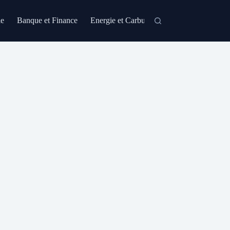
le
Banque et Finance
Energie et Carburant
Formation et Certi