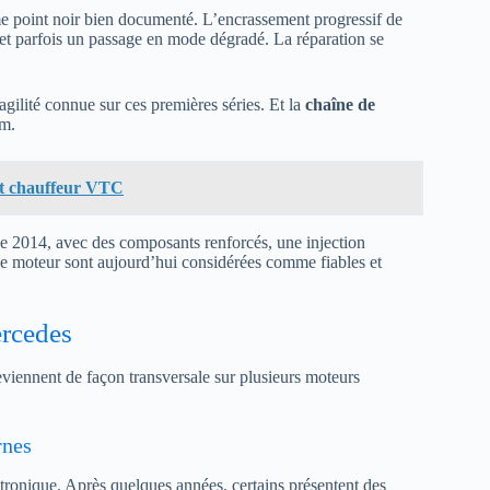
e point noir bien documenté. L’encrassement progressif de
et parfois un passage en mode dégradé. La réparation se
agilité connue sur ces premières séries. Et la
chaîne de
km.
st chauffeur VTC
e 2014, avec des composants renforcés, une injection
ce moteur sont aujourd’hui considérées comme fiables et
ercedes
reviennent de façon transversale sur plusieurs moteurs
rnes
ctronique. Après quelques années, certains présentent des