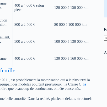
haîne
400 à 4 000 € selon
es
120 000 à 150 000 km
pièce
bution
tion
800 à 2 500 €
80 000 à 100 000 km
R
illant,
,
500 à 2 000 €
100 000 à 130 000 km
A
ré
A
haîne
400 à 2 000 €
130 000 à 160 000 km
feuille
 2011, est probablement la motorisation qui a le plus terni la
 équipait des modèles pourtant prestigieux : la Classe C,
la
t dire que beaucoup de conducteurs ont été concernés.
ne belle sonorité. Dans la réalité, plusieurs défauts structurels