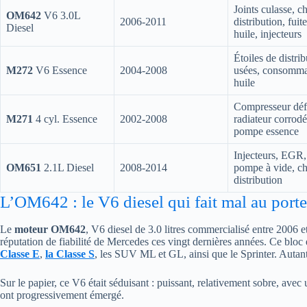
Joints culasse, c
OM642
V6 3.0L
2006-2011
distribution, fuit
Diesel
huile, injecteurs
Étoiles de distri
M272
V6 Essence
2004-2008
usées, consomma
huile
Compresseur défa
M271
4 cyl. Essence
2002-2008
radiateur corrodé
pompe essence
Injecteurs, EGR,
OM651
2.1L Diesel
2008-2014
pompe à vide, c
distribution
L’OM642 : le V6 diesel qui fait mal au porte
Le
moteur OM642
, V6 diesel de 3.0 litres commercialisé entre 2006 et
réputation de fiabilité de Mercedes ces vingt dernières années. Ce bloc
Classe E
,
la Classe S
, les SUV ML et GL, ainsi que le Sprinter. Autan
Sur le papier, ce V6 était séduisant : puissant, relativement sobre, avec u
ont progressivement émergé.