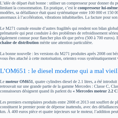
L’idée de départ était bonne : utiliser un compresseur pour donner du p
limitant la consommation. En pratique, c’est le
compresseur lui-même
modèles, sa défaillance était quasi systématique entre 100 000 et 150 
anormaux à l’accélération, vibrations inhabituelles. La facture pour so
Le M271 cumule ensuite d’autres fragilités qui rendent son bilan glob
prématurée qui peut conduire à des problèmes de refroidissement série
également connue pour flancher plus tôt que prévu (500 à 700 euros).
chaîne de distribution
mérite une attention particulière.
La bonne nouvelle : les versions du M271 produites après 2008 ont bénéfi
vous êtes attaché à cette motorisation, orientez-vous systématiquement v
L’OM651 : le diesel moderne qui a mal vieil
Le
moteur OM651
, quatre cylindres diesel de 2.1 litres, a été introd
retrouvait sur une grande partie de la gamme Mercedes : Classe C, Cla
connaisseurs désignent quand ils parlent du
« Mercedes moteur 2.2 C
Les premiers exemplaires produits entre 2008 et 2013 ont souffert de pl
constituent le premier poste de dépense inattendu, avec des défaillanc
km. À 400 euros pièce et quatre injecteurs sur le moteur, l’addition peut