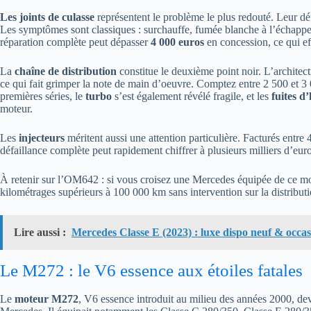
Les joints de culasse
représentent le problème le plus redouté. Leur d
Les symptômes sont classiques : surchauffe, fumée blanche à l’échappe
réparation complète peut dépasser
4 000 euros
en concession, ce qui ef
La
chaîne de distribution
constitue le deuxième point noir. L’architec
ce qui fait grimper la note de main d’oeuvre. Comptez entre 2 500 et 3
premières séries, le
turbo
s’est également révélé fragile, et les
fuites d’
moteur.
Les
injecteurs
méritent aussi une attention particulière. Facturés entre
défaillance complète peut rapidement chiffrer à plusieurs milliers d’euro
À retenir sur l’OM642 : si vous croisez une Mercedes équipée de ce mo
kilométrages supérieurs à 100 000 km sans intervention sur la distribut
Lire aussi :
Mercedes Classe E (2023) : luxe dispo neuf & occa
Le M272 : le V6 essence aux étoiles fatales
Le
moteur M272
, V6 essence introduit au milieu des années 2000, de