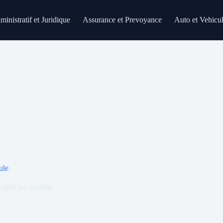
inistratif et Juridique
Assurance et Prevoyance
Auto et Vehicu
ule
omplet par modèle