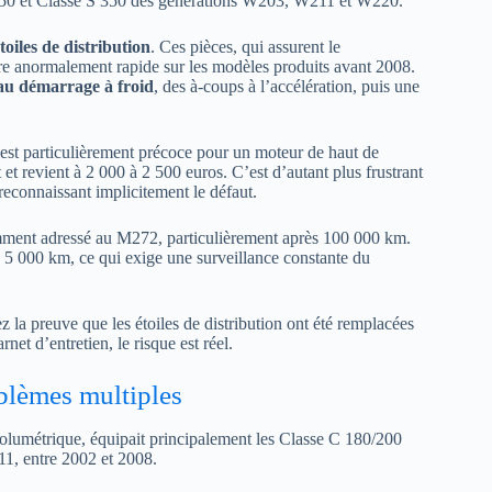
350 et Classe S 350 des générations W203, W211 et W220.
toiles de distribution
. Ces pièces, qui assurent le
ure anormalement rapide sur les modèles produits avant 2008.
au démarrage à froid
, des à-coups à l’accélération, puis une
i est particulièrement précoce pour un moteur de haut de
 revient à 2 000 à 2 500 euros. C’est d’autant plus frustrant
reconnaissant implicitement le défaut.
ment adressé au M272, particulièrement après 100 000 km.
 à 5 000 km, ce qui exige une surveillance constante du
a preuve que les étoiles de distribution ont été remplacées
net d’entretien, le risque est réel.
blèmes multiples
olumétrique, équipait principalement les Classe C 180/200
1, entre 2002 et 2008.