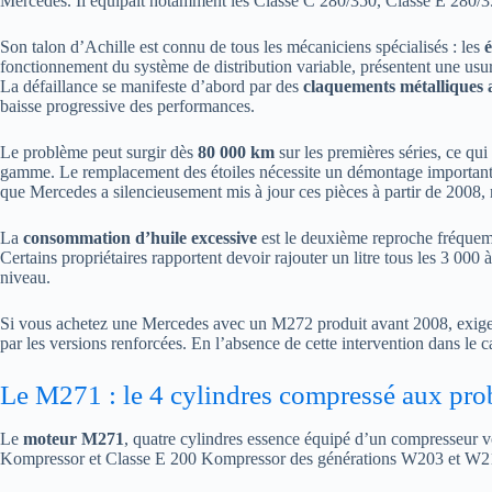
Mercedes. Il équipait notamment les Classe C 280/350, Classe E 280/
Son talon d’Achille est connu de tous les mécaniciens spécialisés : les
é
fonctionnement du système de distribution variable, présentent une us
La défaillance se manifeste d’abord par des
claquements métalliques 
baisse progressive des performances.
Le problème peut surgir dès
80 000 km
sur les premières séries, ce qu
gamme. Le remplacement des étoiles nécessite un démontage important et
que Mercedes a silencieusement mis à jour ces pièces à partir de 2008, 
La
consommation d’huile excessive
est le deuxième reproche fréquem
Certains propriétaires rapportent devoir rajouter un litre tous les 3 000
niveau.
Si vous achetez une Mercedes avec un M272 produit avant 2008, exigez l
par les versions renforcées. En l’absence de cette intervention dans le car
Le M271 : le 4 cylindres compressé aux pro
Le
moteur M271
, quatre cylindres essence équipé d’un compresseur v
Kompressor et Classe E 200 Kompressor des générations W203 et W21