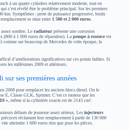
unch à un quatre cylindres relativement modeste, tout en
qui s’est révélé être le problème principal. Sur les premiers
000 km. Symptômes : perte de puissance progressive, bruits
n remplacement se situe entre
1 500 et 2 000 euros
.
al assez sombre. Le
radiateur
présente une corrosion
ux (800 à 1 000 euros de réparation). La
pompe à essence
est
 Et comme sur beaucoup de Mercedes de cette époque, la
cié d’améliorations significatives sur ces points faibles. Si
ers les millésimes 2009 et ultérieurs.
li sur ses premières années
uit en 2008 pour remplacer les anciens blocs diesel. On le
sse E, Classe GLK, Sprinter. C’est ce moteur que les
DI »
, même si la cylindrée exacte est de 2143 cm³.
usieurs défauts de jeunesse assez sérieux. Les
injecteurs
es précoces réclamant leur remplacement à partir de 130 000
 vite atteindre 1 600 euros rien que pour les pièces.