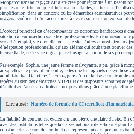
Monparcourshandicap.gouv.fr a été créé pour répondre à un besoin fond
proches un guichet unique d’informations fiables, claires et officialisé
simplification, dans un contexte où les démarches administratives peuve
usagers bénéficient d’un accès direct à des ressources qui leur sont dédié
L’objectif principal est d’accompagner les personnes handicapées à cha
situation à leur insertion sociale et professionnelle. En fournissant un
scolarité, emploi, vie quotidienne —, le site s’adresse aussi bien aux j
d’adaptation professionnelle, qu’aux aidants qui souhaitent trouver des 
bienveillante, ce service digital place l’usager au cœur de ses préoccupa
Par exemple, Sophie, une jeune femme malvoyante, a pu, grâce à monp
auxquelles elle pouvait prétendre, telles que les logiciels de synthèse 
administrative. De même, Thomas, père d’un enfant avec un trouble du s
repérer au sein des démarches MDPH et des dispositifs scolaires adaptés
d’optimiser l’accès aux droits et aux prestations grâce à une plateforme u
Lire aussi :
Numéro de formule du CI (certificat d'immatricula
La fiabilité du contenu est également une pierre angulaire du site. En eff
avec des institutions telles que la Caisse nationale de solidarité pour l
constante des acteurs de terrain et des représentants des personnes hand