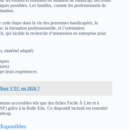
 les enfants et étudiants en situation de handicap, décrivant
ogiques possibles. Les familles, comme les professionnels de
tuation.
cette étape dans la vie des personnes handicapées, la
, la formation professionnelle, et l’orientation
i, qui facilite la recherche d’immersion en entreprise pour
ls, matériel adapté)
iques
ires)
er leurs expériences
ffeur VTC en 2026 ?
enus accessibles tels que des fiches Facile À Lire et à
 grâce à la Bulle Elix. Ce dispositif inclusif est essentiel
ndicap.
 disponibles