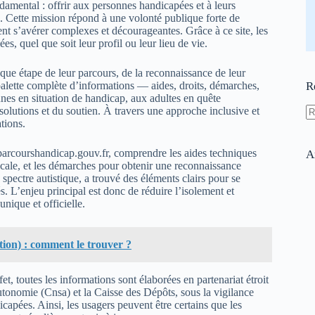
amental : offrir aux personnes handicapées et à leurs
es. Cette mission répond à une volonté publique forte de
nt s’avérer complexes et décourageantes. Grâce à ce site, les
es, quel que soit leur profil ou leur lieu de vie.
que étape de leur parcours, de la reconnaissance de leur
e palette complète d’informations — aides, droits, démarches,
R
eunes en situation de handicap, aux adultes en quête
solutions et du soutien. À travers une approche inclusive et
tions.
A
ré
arcourshandicap.gouv.fr, comprendre les aides techniques
A
vocale, et les démarches pour obtenir une reconnaissance
pectre autistique, a trouvé des éléments clairs pour se
. L’enjeu principal est donc de réduire l’isolement et
nique et officielle.
tion) : comment le trouver ?
et, toutes les informations sont élaborées en partenariat étroit
’autonomie (Cnsa) et la Caisse des Dépôts, sous la vigilance
icapées. Ainsi, les usagers peuvent être certains que les