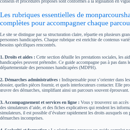
conseils et procédures proposés sont conformes à la législation en vigue
Les rubriques essentielles de monparcoursha
complètes pour accompagner chaque parcou
Le site se distingue par sa structuration claire, répartie en plusieurs g
personnes handicapées. Chaque rubrique est enrichie de contenus variés
besoins spécifiques rencontrés.
1. Droits et aides :
Cette section détaille les prestations sociales, les ai
handicapées peuvent prétendre. Ce guide accompagne pas à pas dans l
départementale des personnes handicapées (MDPH).
2. Démarches administratives :
Indispensable pour s’orienter dans le
dossier, quelles pièces fournir, et quels interlocuteurs contacter. Elle pr
œuvre des démarches, simplifiant ainsi un parcours souvent éprouvant.
3. Accompagnement et services en ligne :
Vous y trouverez un accès di
des simulateurs d’aide, et des fiches explicatives qui rendent les inform
simulateurs, il est possible d’évaluer rapidement les droits auxquels on
démarches incomprises.