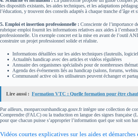
4. Scolarité et formation :
La plateforme propose un guide complet pour
les dispositifs existants, les aides techniques, et les adaptations pédag
l’éducation, y trouvent des conseils adaptés à chaque tranche d’âge et si
5. Emploi et insertion professionnelle :
Consciente de l’importance de 
rubrique emploi fournit les informations relatives aux aides à l’embauche
professionnelle. Un exemple concret est la mise en avant de l’outil AND
construire un projet professionnel solide et réaliste.
Informations détaillées sur les aides techniques (fauteuils, logicie
Actualités handicap avec des articles et vidéos régulières
Annuaire des organismes spécialisés pour de nombreuses thémat
Agenda des événements liés au handicap (salons, forums, webina
Communauté active où les utilisateurs peuvent échanger et partag
Lire aussi :
Formation VTC : Quelle formation pour être chau
Par ailleurs, monparcourshandicap.gouv.fr intègre une collection de cont
Comprendre (FALC) ou la traduction en langue des signes française (LSF)
pour que chacun puisse s’approprier l’information quel que soit son ha
Vidéos courtes explicatives sur les aides et démarches