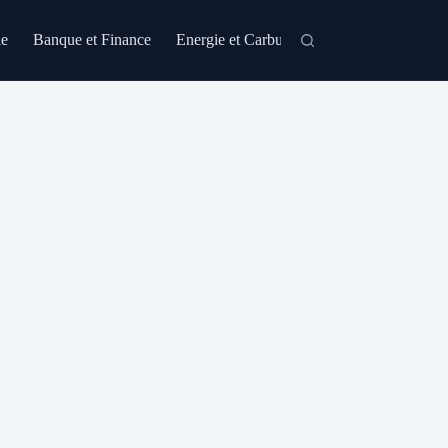
le
Banque et Finance
Energie et Carburant
Formation et Certi