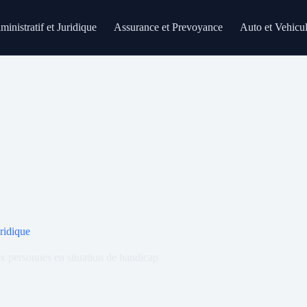
inistratif et Juridique
Assurance et Prevoyance
Auto et Vehicu
uridique
ux personnes en situation de handicap