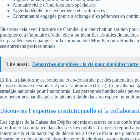
Annuaire riche d’interlocuteurs spécialisés
Agenda détaillé des événements et conférences
Communauté engagée pour un échange d’expériences en contin
Illustrons cela avec l’histoire de Camille, qui cherchait un soutien pou
pratiques et à l’annuaire d’aide, elle a pu identifier les aides financi
En parallèle, ses échanges sur la communauté Mon Parcours Handicap l
ses entretiens professionnels.
Lire aussi :
Démarches simplifiées : la clé pour simplifier votre
Enfin, la plateforme est soutenue et co-construite par des partenaires 
Caisse nationale de solidarité pour l’autonomie (Cnsa). Cette alliance ga
stratégie nationale pour l’autonomie. Les personnes handicapées peuven
aux personnes handicapées totalement fiable dans un espace numérique
Découvrez l’expertise institutionnelle et la collaboratio
Les équipes de la Caisse des Dépôts ont mis en œuvre ce site conforméme
à renforcer la confiance dans les services publics. Ce projet répond 
interministériel du handicap de décembre 2019 en offrant une plateform
incarne une démarche collaborative entre institutions, associations et us