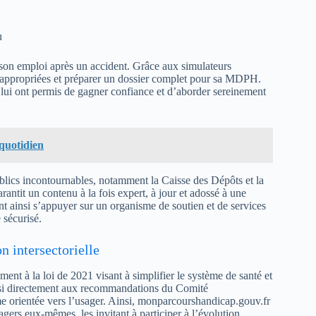
u
r son emploi après un accident. Grâce aux simulateurs
ères appropriées et préparer un dossier complet pour sa MDPH.
ui ont permis de gagner confiance et d’aborder sereinement
 quotidien
publics incontournables, notamment la Caisse des Dépôts et la
rantit un contenu à la fois expert, à jour et adossé à une
t ainsi s’appuyer sur un organisme de soutien et de services
 sécurisé.
n intersectorielle
nt à la loi de 2021 visant à simplifier le système de santé et
aussi directement aux recommandations du Comité
e orientée vers l’usager. Ainsi, monparcourshandicap.gouv.fr
agers eux-mêmes, les invitant à participer à l’évolution