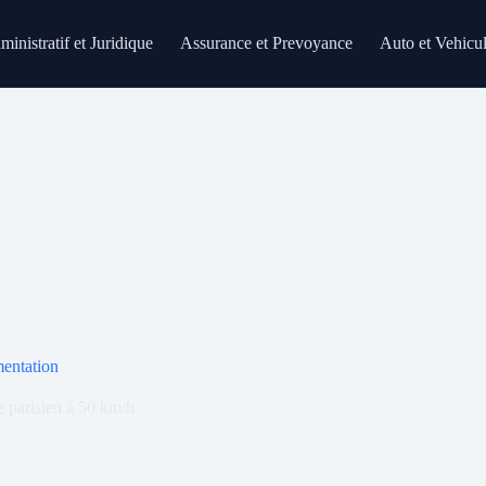
inistratif et Juridique
Assurance et Prevoyance
Auto et Vehicu
mentation
e parisien à 50 km/h