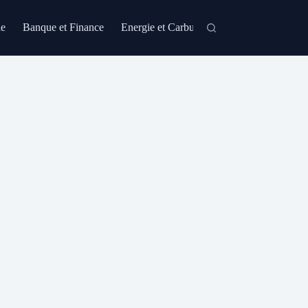
le
Banque et Finance
Energie et Carburant
Formation et Certi