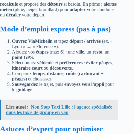
recalcule
et propose des
détours
si besoin. En prime :
alertes
météo
(pluie, neige, brouillard) pour
adapter
votre conduite
ou
décaler
votre départ.
Mode d’emploi express (pas à pas)
Ouvrez ViaMichelin
et tapez
départ / arrivée
(ex. «
Lyon » → « Florence »).
Ajoutez vos
étapes
(max
6
) : une
ville
, un
resto
, un
point GPS
.
Sélectionnez
véhicule
et
préférences
:
éviter péages
,
itinéraire court
ou
découverte
.
Comparez
temps
,
distance
,
coûts
(
carburant +
péages
) et choisissez.
Sauvegardez
le trajet, puis
envoyez vers l’appli
pour
le
guidage
.
Lire aussi :
Non Stop Taxi Lille : l'agence spécialisée
dans les taxis de groupe en van
Astuces d’expert pour optimiser