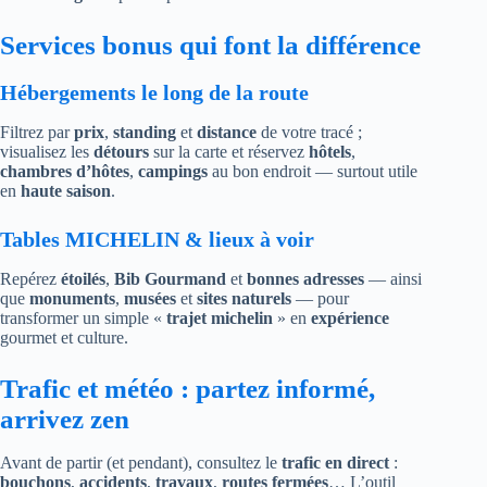
Services bonus qui font la différence
Hébergements le long de la route
Filtrez par
prix
,
standing
et
distance
de votre tracé ;
visualisez les
détours
sur la carte et réservez
hôtels
,
chambres d’hôtes
,
campings
au bon endroit — surtout utile
en
haute saison
.
Tables MICHELIN & lieux à voir
Repérez
étoilés
,
Bib Gourmand
et
bonnes adresses
— ainsi
que
monuments
,
musées
et
sites naturels
— pour
transformer un simple «
trajet michelin
» en
expérience
gourmet et culture.
Trafic et météo : partez informé,
arrivez zen
Avant de partir (et pendant), consultez le
trafic en direct
:
bouchons
,
accidents
,
travaux
,
routes fermées
… L’outil