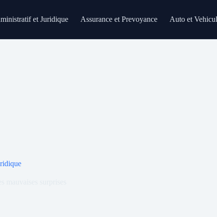
inistratif et Juridique
Assurance et Prevoyance
Auto et Vehicu
uridique
les mauvaises surprises