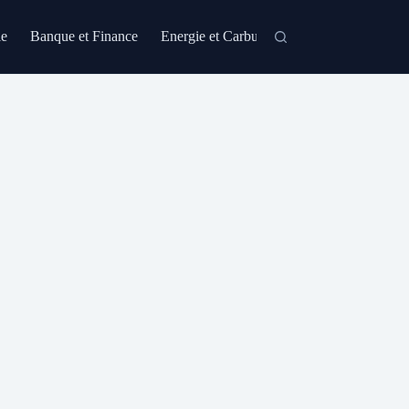
le
Banque et Finance
Energie et Carburant
Formation et Certi