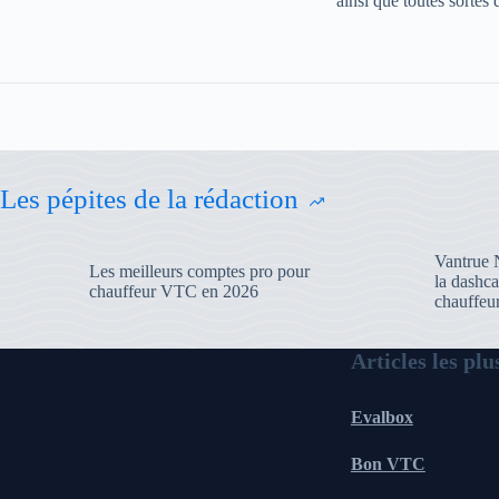
ainsi que toutes sortes 
Les pépites de la rédaction
Vantrue N
Les meilleurs comptes pro pour
la dashca
chauffeur VTC en 2026
chauffe
Articles les plu
Evalbox
Bon VTC