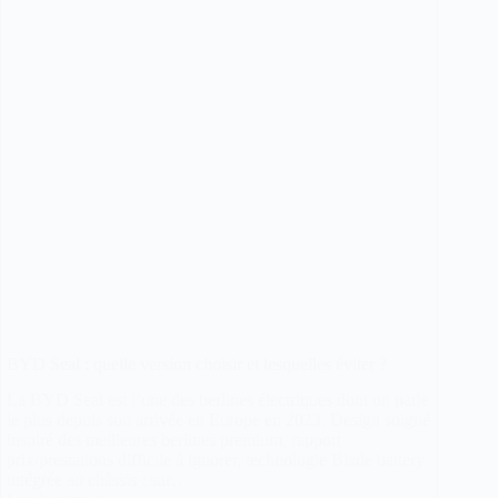
ne
vous
dit
pas
BYD Seal : quelle version choisir et lesquelles éviter ?
La BYD Seal est l’une des berlines électriques dont on parle
le plus depuis son arrivée en Europe en 2023. Design soigné
inspiré des meilleures berlines premium, rapport
prix/prestations difficile à ignorer, technologie Blade battery
intégrée au châssis : sur…