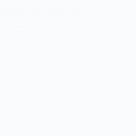
Où se trouve le numéro VIN sur la carte grise ? explication
Vous cherchez votre numéro VIN et vous ne savez pas
exactement où le trouver sur votre carte grise ? C’est une
question que beaucoup de conducteurs se posent, souvent au
pire moment : au téléphone avec leur garagiste, en train…
Lire la suite
Où
se
trouve
le
numéro
VIN
sur
la
carte
grise
?
explication