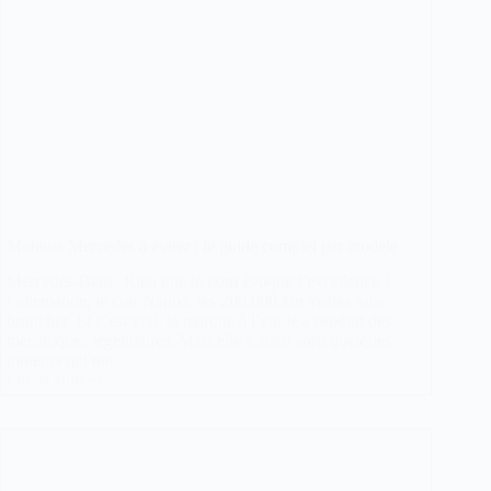
Moteurs Mercedes à éviter : le guide complet par modèle
Mercedes-Benz. Rien que le nom évoque l’excellence à
l’allemande, le cuir Nappa, les 200 000 km avalés sans
broncher. Et c’est vrai, la marque à l’étoile a produit des
mécaniques légendaires. Mais elle a aussi sorti quelques
moteurs qui ont…
Lire la suite
Moteurs
Mercedes
à
éviter
:
le