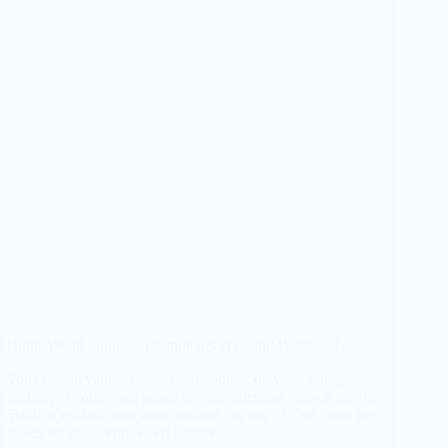
guide
complet
par
modèle
Huile 5W40 : pour quels moteurs et quand l’utiliser ?
Vous êtes devant le rayon huile moteur de votre garage
préféré, et vous vous posez la vraie question : est-ce que la
5W40 c’est fait pour votre voiture, ou pas ? C’est l’une des
huiles les plus vendues en France,…