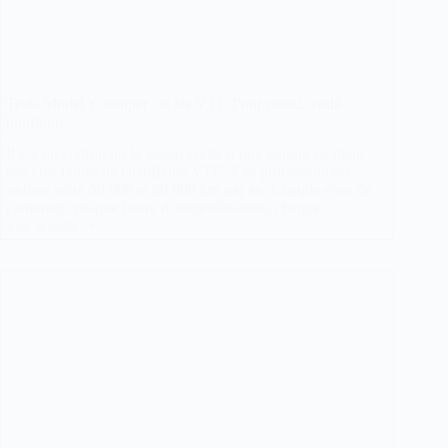
Tesla Model Y Juniper : si les VTC l’ont choisi, voilà
pourquoi
Il y a un endroit où la valeur réelle d’une voiture ne ment
pas : les flottes de chauffeurs VTC. Ces professionnels
roulent entre 50 000 et 80 000 km par an. Chaque euro de
carburant, chaque heure d’immobilisation, chaque…
Lire la suite
Tesla
Model
Y
Juniper
:
si
les
VTC
l’ont
choisi,
voilà
pourquoi