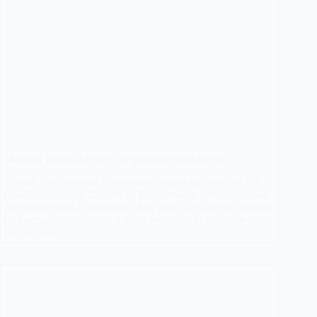
Moteurs Toyota à éviter : ce qu’on ne vous dit pas
Toyota, c’est souvent la première marque qui vient en tête
quand on parle de fiabilité. Et franchement, cette réputation
est méritée dans l’ensemble. Mais voilà, la réalité du marché
de l’occasion, c’est qu’il y a des pépites… et des pièges.…
Lire la suite
Moteurs
Toyota
à
éviter
:
ce
qu’on