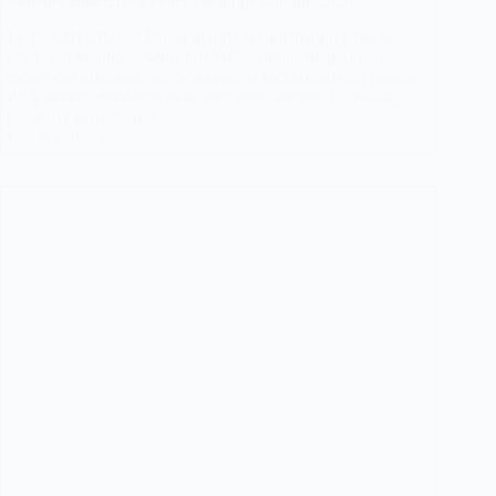
Moteurs BlueHDi à éviter : le guide fiabilité 2026
Le BlueHDi devait être la grande réconciliation entre le
diesel et l’écologie. Moins de NOx, moins de particules,
moins de carburant : sur le papier, la technologie du groupe
PSA devenu Stellantis avait tout pour séduire. En réalité,
plusieurs générations…
Lire la suite
Moteurs
BlueHDi
à
éviter
:
le
guide
fiabilité
2026