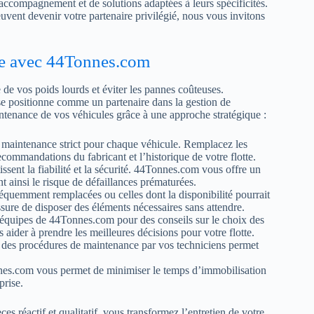
 accompagnement et de solutions adaptées à leurs spécificités.
uvent devenir votre partenaire privilégié, nous vous invitons
tte avec 44Tonnes.com
e de vos poids lourds et éviter les pannes coûteuses.
se positionne comme un partenaire dans la gestion de
aintenance de vos véhicules grâce à une approche stratégique :
 maintenance strict pour chaque véhicule. Remplacez les
ecommandations du fabricant et l’historique de votre flotte.
ssent la fiabilité et la sécurité. 44Tonnes.com vous offre un
t ainsi le risque de défaillances prématurées.
équemment remplacées ou celles dont la disponibilité pourrait
re de disposer des éléments nécessaires sans attendre.
s équipes de 44Tonnes.com pour des conseils sur le choix des
aider à prendre les meilleures décisions pour votre flotte.
des procédures de maintenance par vos techniciens permet
.
nes.com vous permet de minimiser le temps d’immobilisation
prise.
s réactif et qualitatif, vous transformez l’entretien de votre