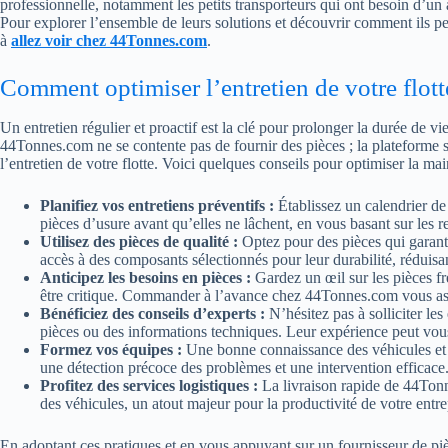
professionnelle, notamment les petits transporteurs qui ont besoin d’un
Pour explorer l’ensemble de leurs solutions et découvrir comment ils pe
à
allez voir chez 44Tonnes.com
.
Comment optimiser l’entretien de votre flo
Un entretien régulier et proactif est la clé pour prolonger la durée de vi
44Tonnes.com ne se contente pas de fournir des pièces ; la plateforme 
l’entretien de votre flotte. Voici quelques conseils pour optimiser la m
Planifiez vos entretiens préventifs :
Établissez un calendrier de
pièces d’usure avant qu’elles ne lâchent, en vous basant sur les r
Utilisez des pièces de qualité :
Optez pour des pièces qui garanti
accès à des composants sélectionnés pour leur durabilité, réduisan
Anticipez les besoins en pièces :
Gardez un œil sur les pièces fr
être critique. Commander à l’avance chez 44Tonnes.com vous assu
Bénéficiez des conseils d’experts :
N’hésitez pas à solliciter le
pièces ou des informations techniques. Leur expérience peut vous 
Formez vos équipes :
Une bonne connaissance des véhicules et 
une détection précoce des problèmes et une intervention efficace
Profitez des services logistiques :
La livraison rapide de 44Ton
des véhicules, un atout majeur pour la productivité de votre entre
En adoptant ces pratiques et en vous appuyant sur un fournisseur de pièce