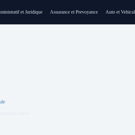
inistratif et Juridique
Assurance et Prevoyance
Auto et Vehicu
ule
es poids lourds