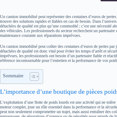
Un camion immobilisé peut représenter des centaines d’euros de pertes 
trouver des solutions rapides et fiables en cas de besoin. Dans l’univers 
détachées de qualité est plus qu’une commodité ; c’est une nécessité abs
des véhicules. Les professionnels du secteur recherchent un partenaire 
maintenance courante aux réparations imprévues.
Un camion immobilisé peut coûter des centaines d’euros de pertes par jou
détachées de qualité est donc vital pour éviter les temps d’arrêt et sécu
imprévues, les professionnels ont besoin d’un partenaire fiable et ré
référence incontournable pour l’entretien et la performance de vos poid
Sommaire
L’importance d’une boutique de pièces poids
L’exploitation d’une flotte de poids lourds est une activité qui ne tolèr
moteur complet, joue un rôle essentiel dans la performance et la sécuri
peut non seulement compromettre un trajet, mais aussi entraîner des coût
remorquage, de réparations d’urgence ou de pénalités pour retards de li