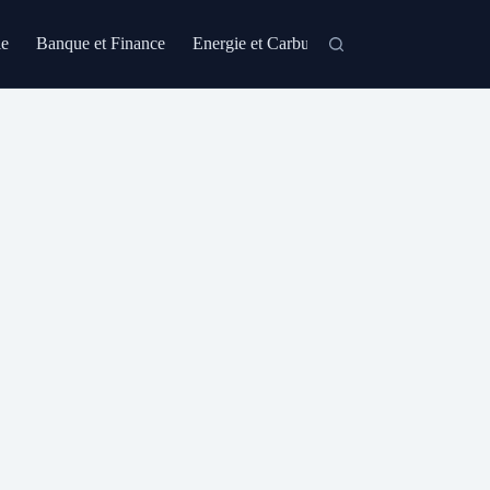
le
Banque et Finance
Energie et Carburant
Formation et Certi