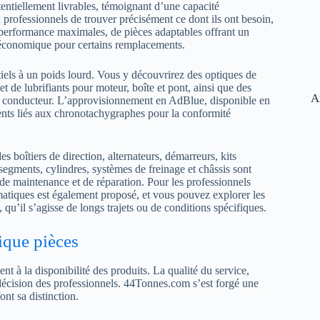
entiellement livrables, témoignant d’une capacité
rofessionnels de trouver précisément ce dont ils ont besoin,
ne performance maximales, de pièces adaptables offrant un
ve économique pour certains remplacements.
iels à un poids lourd. Vous y découvrirez des optiques de
 de lubrifiants pour moteur, boîte et pont, ainsi que des
A
 du conducteur. L’approvisionnement en AdBlue, disponible en
nts liés aux chronotachygraphes pour la conformité
s boîtiers de direction, alternateurs, démarreurs, kits
segments, cylindres, systèmes de freinage et châssis sont
de maintenance et de réparation. Pour les professionnels
matiques est également proposé, et vous pouvez explorer les
qu’il s’agisse de longs trajets ou de conditions spécifiques.
ique pièces
à la disponibilité des produits. La qualité du service,
a décision des professionnels. 44Tonnes.com s’est forgé une
nt sa distinction.