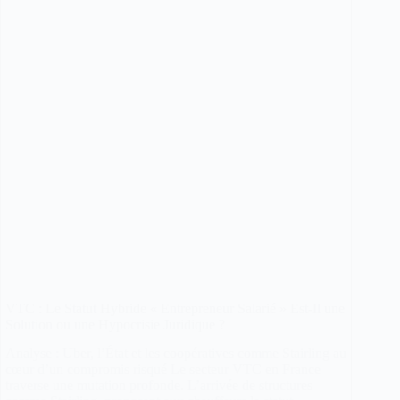
+
Guide
VTC : Le Statut Hybride « Entrepreneur Salarié » Est-Il une
Solution ou une Hypocrisie Juridique ?
Analyse : Uber, l’État et les coopératives comme Stairling au
cœur d’un compromis risqué Le secteur VTC en France
traverse une mutation profonde. L’arrivée de structures