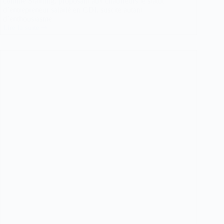
comme Stairling, proposant aux chauffeurs le statut
d’entrepreneur salarié en CDI, suscite autant
d’enthousiasme…
Lire la suite
VTC
:
Le
Statut
Hybride
«
Entrepreneur
Salarié
»
Est-
Il
une
Solution
ou
une
Hypocrisie
Juridique
?