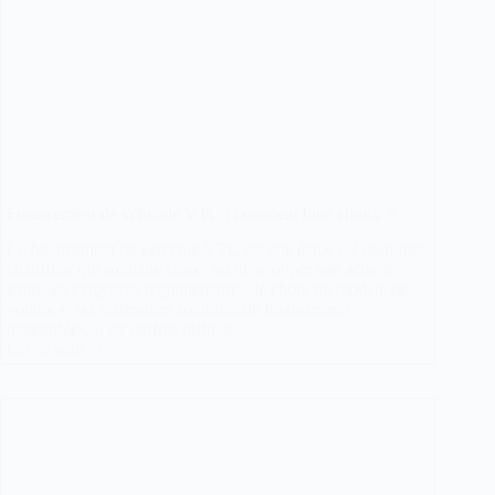
Financement de véhicule VTC : comment bien choisir ?
Le financement de véhicule VTC est une étape clé pour tout
chauffeur qui souhaite lancer ou développer son activité.
Entre les exigences réglementaires, le choix du modèle de
voiture et les différentes solutions de financement
disponibles, il est parfois difficile…
Lire la suite
Financement
de
véhicule
VTC
:
comment
bien
choisir