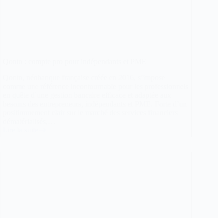
Qonto : compte pro pour indépendants et PME
Qonto, néobanque française créée en 2016, s’impose
comme une référence incontournable pour les professionnels
en quête d’une gestion bancaire efficace et adaptée aux
besoins des entrepreneurs, indépendants et PME. Forte d’un
positionnement clair sur le marché des services financiers
dématérialisés,…
Lire la suite
Qonto
:
compte
pro
pour
indépendants
et
PME