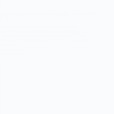
Comment justifier frais kilométrique impôt : chauffeurs VTC
/ Taxi
Vous vous demandez comment justifier vos frais
kilométriques pour l’impôt en tant que chauffeur VTC ou
chauffeur de taxi ? Vous êtes au bon endroit. On va
décortiquer ça ensemble, pas à pas — et je vous promets,
avec un…
Lire la suite
Comment
justifier
frais
kilométrique
impôt
:
chauffeurs
VTC
/
Taxi